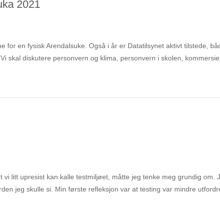
suka 2021
nne for en fysisk Arendalsuke. Også i år er Datatilsynet aktivt tilstede, b
i skal diskutere personvern og klima, personvern i skolen, kommersiel
vi litt upresist kan kalle testmiljøet, måtte jeg tenke meg grundig om. 
rden jeg skulle si. Min første refleksjon var at testing var mindre utford