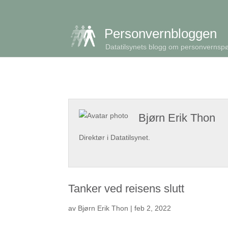
get_queried_object(); $id = $cu->ID; ?>
Personvernbloggen
Datatilsynets blogg om personvernsp
Bjørn Erik Thon
Direktør i Datatilsynet.
Tanker ved reisens slutt
av
Bjørn Erik Thon
|
feb 2, 2022