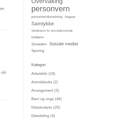
Overvåking
personvern
sin
personvernforordning
Register
Samtykke
Sandkasse for ansvarlig kunstig
intelligens
Sosiale medier
Snowden
Sporing
Kategori
e på
Arbeidsliv
(19)
Arendalsuka
(2)
Arrangement
(3)
Barn og unge
(46)
Dataanalyse
(20)
Datadeling
(4)