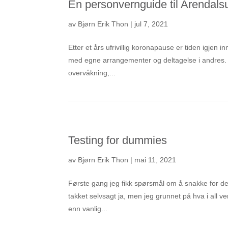
En personvernguide til Arendal
av
Bjørn Erik Thon
|
jul 7, 2021
Etter et års ufrivillig koronapause er tiden igjen i
med egne arrangementer og deltagelse i andres. V
overvåkning,...
Testing for dummies
av
Bjørn Erik Thon
|
mai 11, 2021
Første gang jeg fikk spørsmål om å snakke for det 
takket selvsagt ja, men jeg grunnet på hva i all ve
enn vanlig...