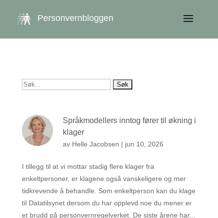
get_queried_object(); $id = $cu->ID; ?>
Personvernbloggen
Søk
etter:
Språkmodellers inntog fører til økning i
klager
av
Helle Jacobsen
|
jun 10, 2026
I tillegg til at vi mottar stadig flere klager fra
enkeltpersoner, er klagene også vanskeligere og mer
tidkrevende å behandle. Som enkeltperson kan du klage
til Datatilsynet dersom du har opplevd noe du mener er
et brudd på personvernregelverket. De siste årene har...