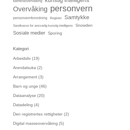
kunstig intelligens
kameraovervåking
personvern
Overvåking
Samtykke
personvernforordning
Register
Snowden
Sandkasse for ansvarlig kunstig intelligens
Sosiale medier
Sporing
Kategori
Arbeidsliv
(19)
Arendalsuka
(2)
Arrangement
(3)
Barn og unge
(46)
Dataanalyse
(20)
Datadeling
(4)
Den registrertes rettigheter
(2)
Digital masseovervåking
(5)