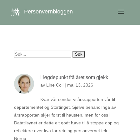
get_queried_object(); $id = $cu->ID; ?>
Personvernbloggen
Søk
etter:
Høgdepunkt frå året som gjekk
av
Line Coll
|
mai 13, 2026
Kvar vår sender vi årsrapporten vår til
departementet og Stortinget. Sjølve behandlinga av
årsrapporten skjer først til hausten, men for oss i
Datatilsynet er dette eit godt høve til å stoppe opp og
reflektere over kva for retning personvernet tek i
Noreg....