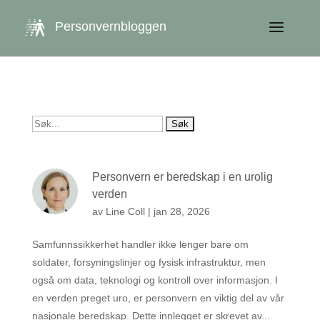
get_queried_object(); $id = $cu->ID; ?>
Personvernbloggen
Søk
etter:
Personvern er beredskap i en urolig
verden
av
Line Coll
|
jan 28, 2026
Samfunnssikkerhet handler ikke lenger bare om
soldater, forsyningslinjer og fysisk infrastruktur, men
også om data, teknologi og kontroll over informasjon. I
en verden preget uro, er personvern en viktig del av vår
nasjonale beredskap. Dette innlegget er skrevet av...