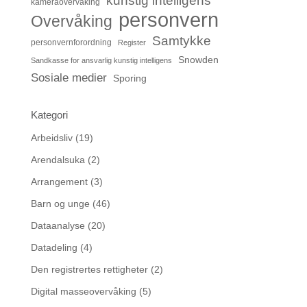
kunstig intelligens
kameraovervåking
personvern
Overvåking
Samtykke
personvernforordning
Register
Snowden
Sandkasse for ansvarlig kunstig intelligens
Sosiale medier
Sporing
Kategori
Arbeidsliv
(19)
Arendalsuka
(2)
Arrangement
(3)
Barn og unge
(46)
Dataanalyse
(20)
Datadeling
(4)
Den registrertes rettigheter
(2)
Digital masseovervåking
(5)