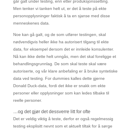
går galt under testing, enn etter produksjonssetting.
Men tenker vi tanken helt ut, er det å teste på ekte
personopplysninger faktisk å ta en sjanse med disse
menneskenes data.
Noe kan gå galt, og de som utfører testingen, skal
nødvendigvis heller ikke ha autorisert tilgang til ekte
data, for eksempel dersom det er innleide konsulenter.
Nå kan ikke dette helt unngås, men det skal foreligge et
behandlingsgrunnlag. De som skal teste skal være
autoriserte, og vår klare anbefaling er å bruke syntetiske
data ved testing. For dummies kalles dette gjerne
Donald Duck-data, fordi det ikke er snakk om ekte
personer eller opplysninger som kan ledes tilbake til
reelle personer.
…og det gjør det dessverre litt for ofte
Det er veldig viktig å teste, derfor er også regelmessig
testing eksplisitt nevnt som et aktuelt tiltak for å sørge