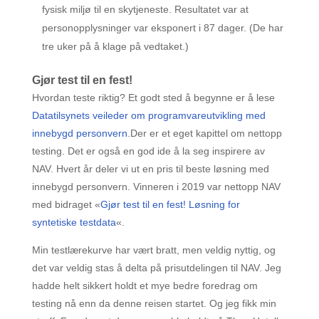
fysisk miljø til en skytjeneste. Resultatet var at
personopplysninger var eksponert i 87 dager. (De har
tre uker på å klage på vedtaket.)
Gjør test til en fest!
Hvordan teste riktig? Et godt sted å begynne er å lese
Datatilsynets veileder om programvareutvikling med
innebygd personvern
.Der er et eget kapittel om nettopp
testing. Det er også en god ide å la seg inspirere av
NAV. Hvert år deler vi ut en pris til beste løsning med
innebygd personvern. Vinneren i 2019 var nettopp NAV
med bidraget «
Gjør test til en fest! Løsning for
syntetiske testdata
«.
Min testlærekurve har vært bratt, men veldig nyttig, og
det var veldig stas å delta på prisutdelingen til NAV. Jeg
hadde helt sikkert holdt et mye bedre foredrag om
testing nå enn da denne reisen startet. Og jeg fikk min