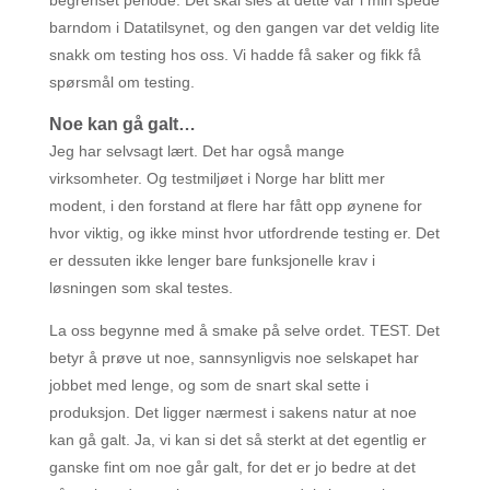
begrenset periode. Det skal sies at dette var i min spede
barndom i Datatilsynet, og den gangen var det veldig lite
snakk om testing hos oss. Vi hadde få saker og fikk få
spørsmål om testing.
Noe kan gå galt…
Jeg har selvsagt lært. Det har også mange
virksomheter. Og testmiljøet i Norge har blitt mer
modent, i den forstand at flere har fått opp øynene for
hvor viktig, og ikke minst hvor utfordrende testing er. Det
er dessuten ikke lenger bare funksjonelle krav i
løsningen som skal testes.
La oss begynne med å smake på selve ordet. TEST. Det
betyr å prøve ut noe, sannsynligvis noe selskapet har
jobbet med lenge, og som de snart skal sette i
produksjon. Det ligger nærmest i sakens natur at noe
kan gå galt. Ja, vi kan si det så sterkt at det egentlig er
ganske fint om noe går galt, for det er jo bedre at det