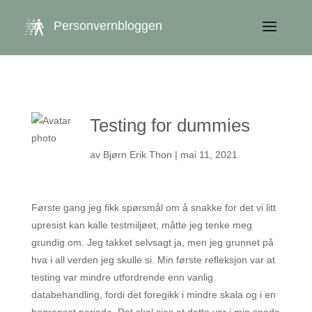
get_queried_object(); $id = $cu->ID; ?>
Personvernbloggen
Testing for dummies
av
Bjørn Erik Thon
|
mai 11, 2021
Første gang jeg fikk spørsmål om å snakke for det vi litt
upresist kan kalle testmiljøet, måtte jeg tenke meg
grundig om. Jeg takket selvsagt ja, men jeg grunnet på
hva i all verden jeg skulle si. Min første refleksjon var at
testing var mindre utfordrende enn vanlig
databehandling, fordi det foregikk i mindre skala og i en