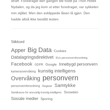
straff. Foredraget den gangen ble holdt på Thon Hotell
Nydalen, og da jeg kom ut etter foredraget, var sykkelen
min stjålet. Men den avklippede låsen lå igjen. Den
hadde altså ikke bestått testen.
Stikkord
Big Data
Apper
Cookies
Datalagringsdirektivet
EUs personvernforordning
Facebook
Innebygd personvern
Google
GDPR
kunstig intelligens
kameraovervåking
personvern
Overvåking
Samtykke
personvernforordning
Register
Snowden
Sandkasse for ansvarlig kunstig intelligens
Sosiale medier
Sporing