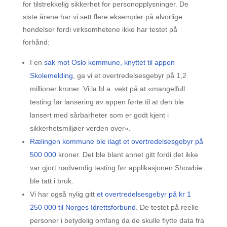
for tilstrekkelig sikkerhet for personopplysninger. De
siste årene har vi sett flere eksempler på alvorlige
hendelser fordi virksomhetene ikke har testet på
forhånd:
I en
sak mot Oslo kommune, knyttet til appen
Skolemelding
, ga vi et overtredelsesgebyr på 1,2
millioner kroner. Vi la bl.a. vekt på at «mangelfull
testing før lansering av appen førte til at den ble
lansert med sårbarheter som er godt kjent i
sikkerhetsmiljøer verden over».
Rælingen kommune ble ilagt et overtredelsesgebyr på
500 000
kroner. Det ble blant annet gitt fordi det ikke
var gjort nødvendig testing før applikasjonen Showbie
ble tatt i bruk.
Vi har også nylig gitt
et overtredelsesgebyr på kr 1
250 000 til Norges Idrettsforbund
. De testet på reelle
personer i betydelig omfang da de skulle flytte data fra