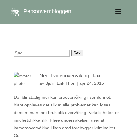
get_queried_object(); $id = $cu->ID; ?>
Personvernbloggen
Søk
etter:
Nei til videoovervåking i taxi
av
Bjørn Erik Thon
|
apr 24, 2015
Det blir stadig mer kameraovervåking i samfunnet. I
blant oppleves det slik at alle problemer kan løses
dersom man tar i bruk slik overvåking. Virkeligheten er
imidlertid ikke slik. Flere undersøkelser viser at
kameraovervåking i liten grad forebygger kriminalitet.
Og...