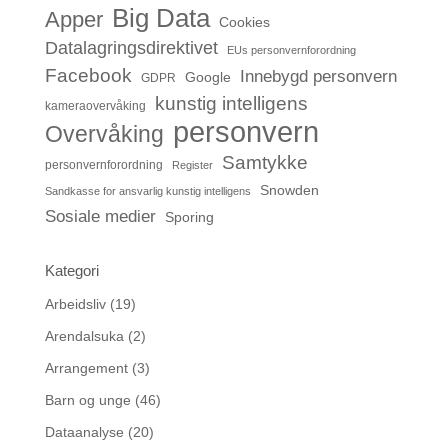
Big Data
Apper
Cookies
Datalagringsdirektivet
EUs personvernforordning
Facebook
Innebygd personvern
Google
GDPR
kunstig intelligens
kameraovervåking
personvern
Overvåking
Samtykke
personvernforordning
Register
Snowden
Sandkasse for ansvarlig kunstig intelligens
Sosiale medier
Sporing
Kategori
Arbeidsliv
(19)
Arendalsuka
(2)
Arrangement
(3)
Barn og unge
(46)
Dataanalyse
(20)