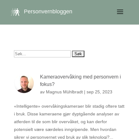
get_queried_object(); $id = $cu->ID; ?>
Personvernbloggen
Søk
etter:
Kameraovervåking med personvern i
fokus?
av
Magnus Mühlbradt
|
sep 25, 2023
«Intelligente» overvåkingskameraer blir stadig oftere tatt
i bruk. Disse kameraene gjør dyptgående analyser av
atferden til de som blir overvåket, og kan derfor
potensielt være særdeles inngripende. Men hvordan
sikrer vi personvernet ved bruk av slik teknologi?...