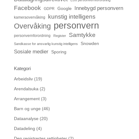
EUs personvernforordning
Facebook
Innebygd personvern
Google
GDPR
kunstig intelligens
kameraovervåking
personvern
Overvåking
Samtykke
personvernforordning
Register
Snowden
Sandkasse for ansvarlig kunstig intelligens
Sosiale medier
Sporing
Kategori
Arbeidsliv
(19)
Arendalsuka
(2)
Arrangement
(3)
Barn og unge
(46)
Dataanalyse
(20)
Datadeling
(4)
Den registrertes rettigheter
(2)