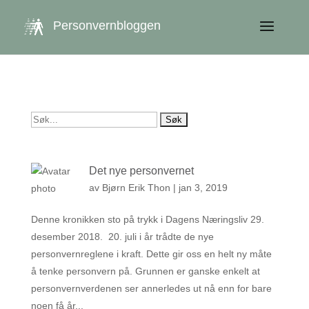
get_queried_object(); $id = $cu->ID; ?>
Personvernbloggen
Søk
etter:
Det nye personvernet
av
Bjørn Erik Thon
|
jan 3, 2019
Denne kronikken sto på trykk i Dagens Næringsliv 29.
desember 2018. 20. juli i år trådte de nye
personvernreglene i kraft. Dette gir oss en helt ny måte
å tenke personvern på. Grunnen er ganske enkelt at
personvernverdenen ser annerledes ut nå enn for bare
noen få år...