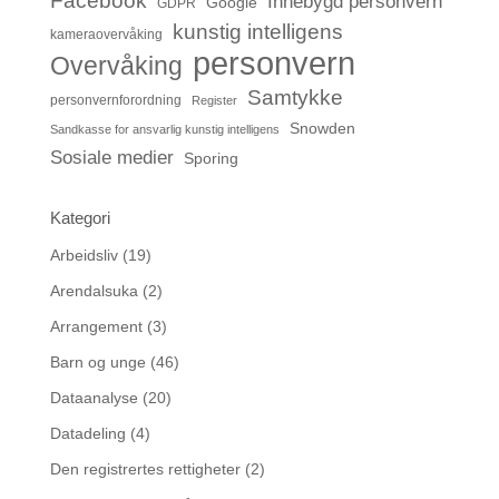
Facebook
Innebygd personvern
Google
GDPR
kunstig intelligens
kameraovervåking
personvern
Overvåking
Samtykke
personvernforordning
Register
Snowden
Sandkasse for ansvarlig kunstig intelligens
Sosiale medier
Sporing
Kategori
Arbeidsliv
(19)
Arendalsuka
(2)
Arrangement
(3)
Barn og unge
(46)
Dataanalyse
(20)
Datadeling
(4)
Den registrertes rettigheter
(2)