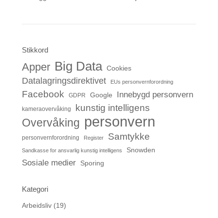
Stikkord
Big Data
Apper
Cookies
Datalagringsdirektivet
EUs personvernforordning
Facebook
Innebygd personvern
Google
GDPR
kunstig intelligens
kameraovervåking
personvern
Overvåking
Samtykke
personvernforordning
Register
Snowden
Sandkasse for ansvarlig kunstig intelligens
Sosiale medier
Sporing
Kategori
Arbeidsliv
(19)