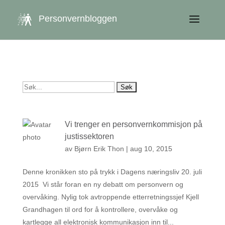
get_queried_object(); $id = $cu->ID; ?>
Personvernbloggen
Søk
etter:
Vi trenger en personvernkommisjon på
justissektoren
av
Bjørn Erik Thon
|
aug 10, 2015
Denne kronikken sto på trykk i Dagens næringsliv 20. juli
2015 Vi står foran en ny debatt om personvern og
overvåking. Nylig tok avtroppende etterretningssjef Kjell
Grandhagen til ord for å kontrollere, overvåke og
kartlegge all elektronisk kommunikasjon inn til...