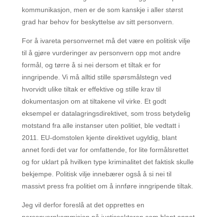
kommunikasjon, men er de som kanskje i aller størst
grad har behov for beskyttelse av sitt personvern.
For å ivareta personvernet må det være en politisk vilje
til å gjøre vurderinger av personvern opp mot andre
formål, og tørre å si nei dersom et tiltak er for
inngripende. Vi må alltid stille spørsmålstegn ved
hvorvidt ulike tiltak er effektive og stille krav til
dokumentasjon om at tiltakene vil virke. Et godt
eksempel er datalagringsdirektivet, som tross betydelig
motstand fra alle instanser uten politiet, ble vedtatt i
2011. EU-domstolen kjente direktivet ugyldig, blant
annet fordi det var for omfattende, for lite formålsrettet
og for uklart på hvilken type kriminalitet det faktisk skulle
bekjempe. Politisk vilje innebærer også å si nei til
massivt press fra politiet om å innføre inngripende tiltak.
Jeg vil derfor foreslå at det opprettes en