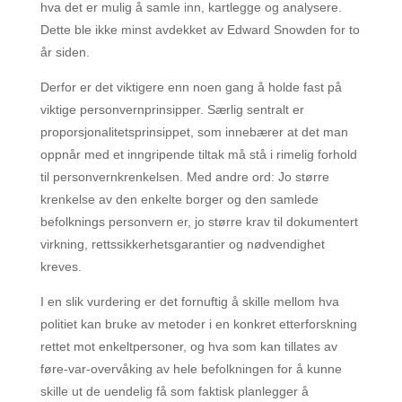
hva det er mulig å samle inn, kartlegge og analysere.
Dette ble ikke minst avdekket av Edward Snowden for to
år siden.
Derfor er det viktigere enn noen gang å holde fast på
viktige personvernprinsipper. Særlig sentralt er
proporsjonalitetsprinsippet, som innebærer at det man
oppnår med et inngripende tiltak må stå i rimelig forhold
til personvernkrenkelsen. Med andre ord: Jo større
krenkelse av den enkelte borger og den samlede
befolknings personvern er, jo større krav til dokumentert
virkning, rettssikkerhetsgarantier og nødvendighet
kreves.
I en slik vurdering er det fornuftig å skille mellom hva
politiet kan bruke av metoder i en konkret etterforskning
rettet mot enkeltpersoner, og hva som kan tillates av
føre-var-overvåking av hele befolkningen for å kunne
skille ut de uendelig få som faktisk planlegger å