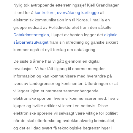
Nylig tok avtroppende etterretningssjef Kjell Grandhagen
til ord for å
kontrollere, overvåke og kartlegge
all
elektronisk kommunikasjon inn til Norge. I mai la en
gruppe nedsatt av Politidirektoratet fram den såkalte
Datakrimstrategien
, i løpet av høsten legger det
digitale
sårbarhetsutvalget
fram sin utredning og ganske sikkert
kommer også et nytt forslag om datalagring.
De siste ti årene har vi gått gjennom en digital
revolusjon. Vi har fått tilgang til enorme mengder
informasjon og kan kommunisere med hverandre på
tvers av landegrenser og kontinenter. Utfordringen er at
vi legger igjen et nærmest sammenhengende
elektroniske spor om hvem vi kommuniserer med, hva vi
kjøper og hvilke artikler vi leser i en nettavis. Disse
elektroniske sporene vil selvsagt være viktige for politiet
når de skal etterforske og avdekke alvorlig kriminalitet,
og det er i dag svært få teknologiske begrensninger i