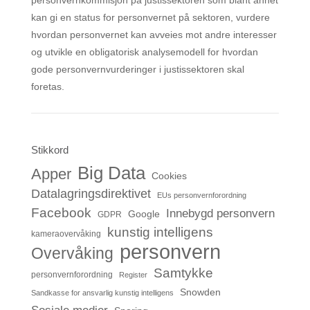
personvernkommisjon på justissektoren som blant annet
kan gi en status for personvernet på sektoren, vurdere
hvordan personvernet kan avveies mot andre interesser
og utvikle en obligatorisk analysemodell for hvordan
gode personvernvurderinger i justissektoren skal
foretas.
Stikkord
Big Data
Apper
Cookies
Datalagringsdirektivet
EUs personvernforordning
Facebook
Innebygd personvern
Google
GDPR
kunstig intelligens
kameraovervåking
personvern
Overvåking
Samtykke
personvernforordning
Register
Snowden
Sandkasse for ansvarlig kunstig intelligens