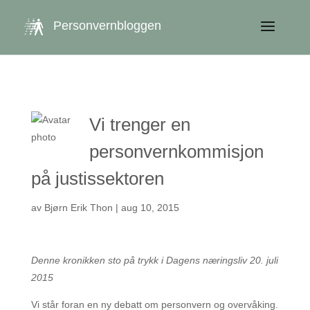
get_queried_object(); $id = $cu->ID; ?>
Personvernbloggen
Vi trenger en
personvernkommisjon
på justissektoren
av
Bjørn Erik Thon
|
aug 10, 2015
Denne kronikken sto på trykk i Dagens næringsliv 20. juli
2015
Vi står foran en ny debatt om personvern og overvåking.