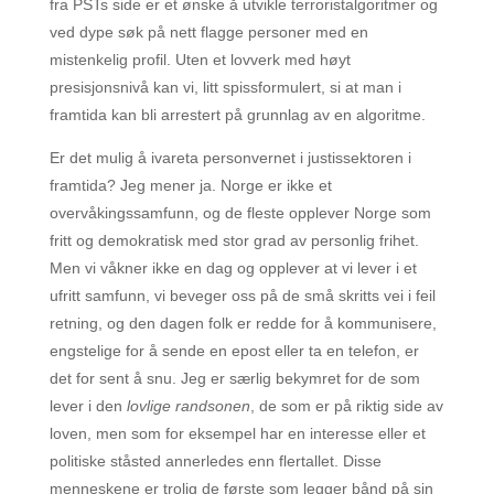
fra PSTs side er et ønske å utvikle terroristalgoritmer og
ved dype søk på nett flagge personer med en
mistenkelig profil. Uten et lovverk med høyt
presisjonsnivå kan vi, litt spissformulert, si at man i
framtida kan bli arrestert på grunnlag av en algoritme.
Er det mulig å ivareta personvernet i justissektoren i
framtida? Jeg mener ja. Norge er ikke et
overvåkingssamfunn, og de fleste opplever Norge som
fritt og demokratisk med stor grad av personlig frihet.
Men vi våkner ikke en dag og opplever at vi lever i et
ufritt samfunn, vi beveger oss på de små skritts vei i feil
retning, og den dagen folk er redde for å kommunisere,
engstelige for å sende en epost eller ta en telefon, er
det for sent å snu. Jeg er særlig bekymret for de som
lever i den
lovlige randsonen
, de som er på riktig side av
loven, men som for eksempel har en interesse eller et
politiske ståsted annerledes enn flertallet. Disse
menneskene er trolig de første som legger bånd på sin