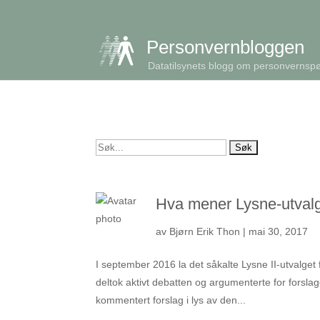
get_queried_object(); $id = $cu->ID; ?>
Personvernbloggen
Datatilsynets blogg om personvernsp
Søk
etter:
Hva mener Lysne-utvalge
av
Bjørn Erik Thon
|
mai 30, 2017
I september 2016 la det såkalte Lysne II-utvalget 
deltok aktivt debatten og argumenterte for forsla
kommentert forslag i lys av den...