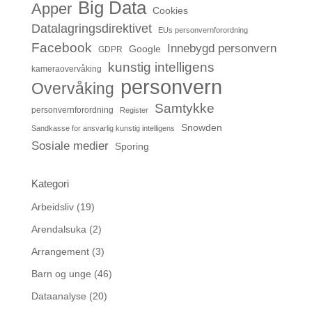
Big Data
Apper
Cookies
Datalagringsdirektivet
EUs personvernforordning
Facebook
Innebygd personvern
Google
GDPR
kunstig intelligens
kameraovervåking
personvern
Overvåking
Samtykke
personvernforordning
Register
Snowden
Sandkasse for ansvarlig kunstig intelligens
Sosiale medier
Sporing
Kategori
Arbeidsliv
(19)
Arendalsuka
(2)
Arrangement
(3)
Barn og unge
(46)
Dataanalyse
(20)