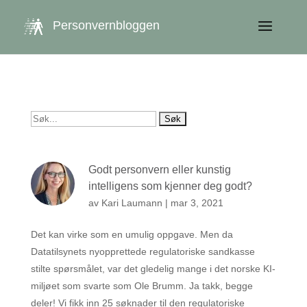
get_queried_object(); $id = $cu->ID; ?>
Personvernbloggen
Søk
etter:
Godt personvern eller kunstig
intelligens som kjenner deg godt?
av
Kari Laumann
|
mar 3, 2021
Det kan virke som en umulig oppgave. Men da
Datatilsynets nyopprettede regulatoriske sandkasse
stilte spørsmålet, var det gledelig mange i det norske KI-
miljøet som svarte som Ole Brumm. Ja takk, begge
deler! Vi fikk inn 25 søknader til den regulatoriske