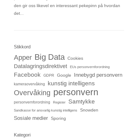
den gir oss likevel en interessant pekepinn på hvordan
det...
Stikkord
Big Data
Apper
Cookies
Datalagringsdirektivet
EUs personvernforordning
Facebook
Innebygd personvern
Google
GDPR
kunstig intelligens
kameraovervåking
personvern
Overvåking
Samtykke
personvernforordning
Register
Snowden
Sandkasse for ansvarlig kunstig intelligens
Sosiale medier
Sporing
Kategori