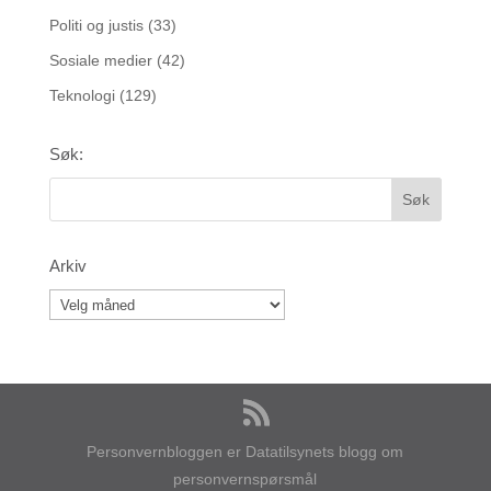
Politi og justis
(33)
Sosiale medier
(42)
Teknologi
(129)
Søk:
Arkiv
Personvernbloggen er Datatilsynets blogg om
personvernspørsmål