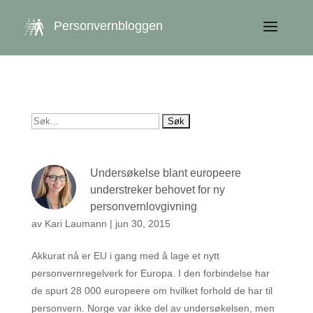
get_queried_object(); $id = $cu->ID; ?>
Personvernbloggen
Søk
etter:
Undersøkelse blant europeere
understreker behovet for ny
personvernlovgivning
av
Kari Laumann
|
jun 30, 2015
Akkurat nå er EU i gang med å lage et nytt
personvernregelverk for Europa. I den forbindelse har
de spurt 28 000 europeere om hvilket forhold de har til
personvern. Norge var ikke del av undersøkelsen, men