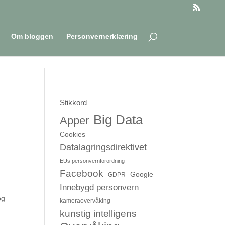
Om bloggen
Personvernerklæring
Stikkord
Big Data
Apper
Cookies
Datalagringsdirektivet
EUs personvernforordning
Facebook
Google
GDPR
Innebygd personvern
og
kameraovervåking
kunstig intelligens