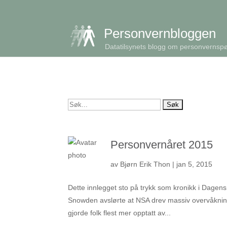
get_queried_object(); $id = $cu->ID; ?>
Personvernbloggen
Datatilsynets blogg om personvernsp
Søk
etter:
Personvernåret 2015
av
Bjørn Erik Thon
|
jan 5, 2015
Dette innlegget sto på trykk som kronikk i Dagen
Snowden avslørte at NSA drev massiv overvåknin
gjorde folk flest mer opptatt av...