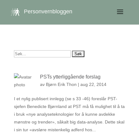
get_queried_object(); $id = $cu->ID; ?>
Personvernbloggen
Søk
etter:
PSTs ytterliggående forslag
av
Bjørn Erik Thon
|
aug 22, 2014
I et nylig publisert innlegg (se s 33 -46) foreslår PST-
sjefen Benedicte Bjørnland at PST må få mulighet til å ta
i bruk «nye analyseteknologier for å kunne avdekke
mønstre og trender», såkalt big data-analyse. Dette skal
i sin tur «avsløre mistenkelig adferd hos...