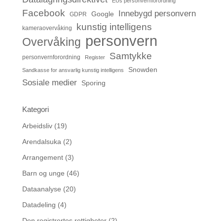
EUs personvernforordning
Facebook
Innebygd personvern
Google
GDPR
kunstig intelligens
kameraovervåking
personvern
Overvåking
Samtykke
personvernforordning
Register
Snowden
Sandkasse for ansvarlig kunstig intelligens
Sosiale medier
Sporing
Kategori
Arbeidsliv
(19)
Arendalsuka
(2)
Arrangement
(3)
Barn og unge
(46)
Dataanalyse
(20)
Datadeling
(4)
Den registrertes rettigheter
(2)