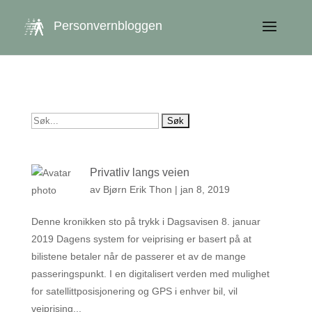
get_queried_object(); $id = $cu->ID; ?>
Personvernbloggen
Søk
etter:
Privatliv langs veien
av
Bjørn Erik Thon
|
jan 8, 2019
Denne kronikken sto på trykk i Dagsavisen 8. januar
2019 Dagens system for veiprising er basert på at
bilistene betaler når de passerer et av de mange
passeringspunkt. I en digitalisert verden med mulighet
for satellittposisjonering og GPS i enhver bil, vil
veiprising...