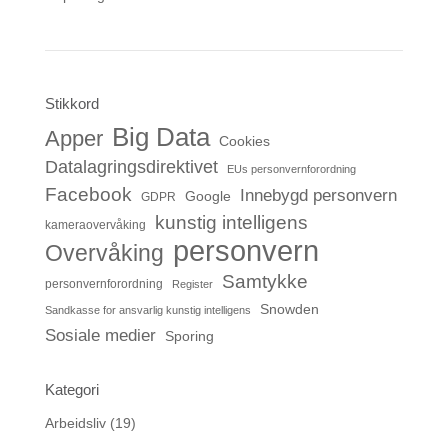
Stikkord
Big Data
Apper
Cookies
Datalagringsdirektivet
EUs personvernforordning
Facebook
Innebygd personvern
Google
GDPR
kunstig intelligens
kameraovervåking
personvern
Overvåking
Samtykke
personvernforordning
Register
Snowden
Sandkasse for ansvarlig kunstig intelligens
Sosiale medier
Sporing
Kategori
Arbeidsliv
(19)