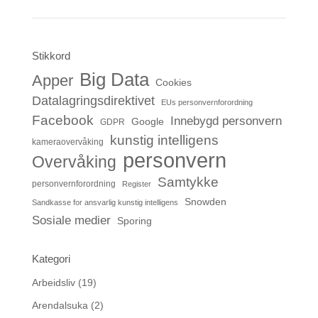
Stikkord
Big Data
Apper
Cookies
Datalagringsdirektivet
EUs personvernforordning
Facebook
Innebygd personvern
Google
GDPR
kunstig intelligens
kameraovervåking
personvern
Overvåking
Samtykke
personvernforordning
Register
Snowden
Sandkasse for ansvarlig kunstig intelligens
Sosiale medier
Sporing
Kategori
Arbeidsliv
(19)
Arendalsuka
(2)