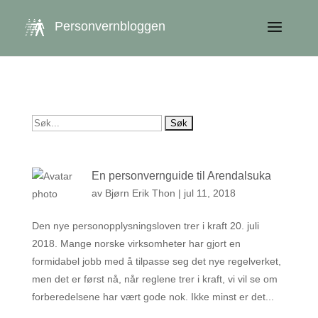
get_queried_object(); $id = $cu->ID; ?>
Personvernbloggen
Søk
etter:
En personvernguide til Arendalsuka
av
Bjørn Erik Thon
|
jul 11, 2018
Den nye personopplysningsloven trer i kraft 20. juli
2018. Mange norske virksomheter har gjort en
formidabel jobb med å tilpasse seg det nye regelverket,
men det er først nå, når reglene trer i kraft, vi vil se om
forberedelsene har vært gode nok. Ikke minst er det...