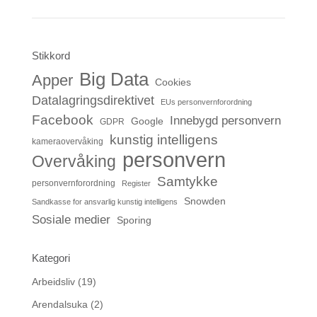
Stikkord
Big Data
Apper
Cookies
Datalagringsdirektivet
EUs personvernforordning
Facebook
Innebygd personvern
Google
GDPR
kunstig intelligens
kameraovervåking
personvern
Overvåking
Samtykke
personvernforordning
Register
Snowden
Sandkasse for ansvarlig kunstig intelligens
Sosiale medier
Sporing
Kategori
Arbeidsliv
(19)
Arendalsuka
(2)