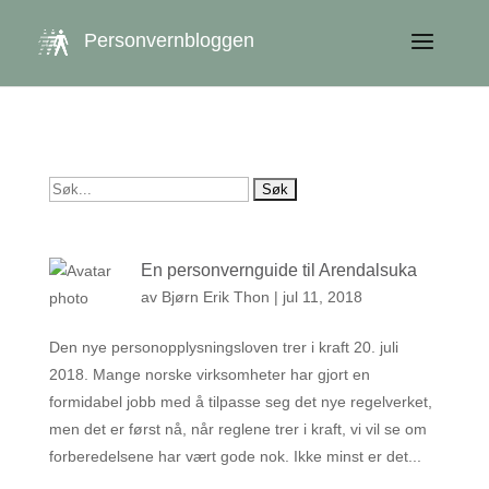
get_queried_object(); $id = $cu->ID; ?>
Personvernbloggen
Søk
etter:
En personvernguide til Arendalsuka
av
Bjørn Erik Thon
|
jul 11, 2018
Den nye personopplysningsloven trer i kraft 20. juli
2018. Mange norske virksomheter har gjort en
formidabel jobb med å tilpasse seg det nye regelverket,
men det er først nå, når reglene trer i kraft, vi vil se om
forberedelsene har vært gode nok. Ikke minst er det...