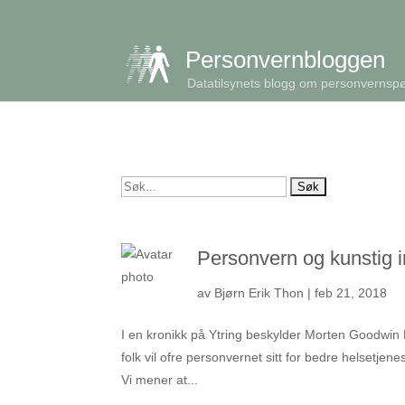
get_queried_object(); $id = $cu->ID; ?>
Personvernbloggen
Datatilsynets blogg om personvernsp
Søk
etter:
Personvern og kunstig i
av
Bjørn Erik Thon
|
feb 21, 2018
I en kronikk på Ytring beskylder Morten Goodwin D
folk vil ofre personvernet sitt for bedre helsetjen
Vi mener at...