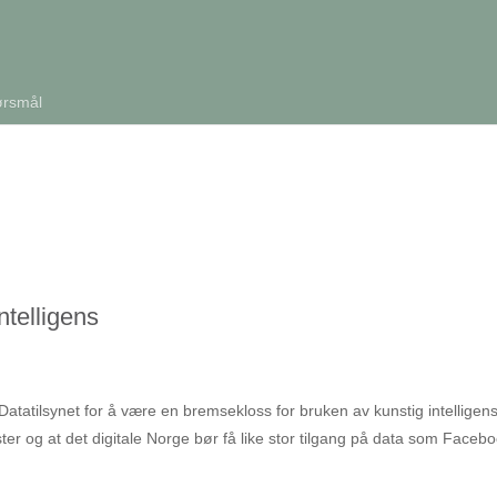
ørsmål
ntelligens
atatilsynet for å være en bremsekloss for bruken av kunstig intelligens
ester og at det digitale Norge bør få like stor tilgang på data som Faceb