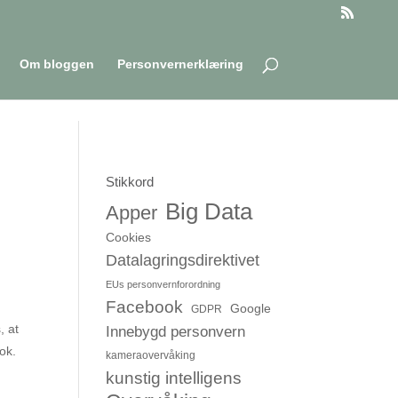
Om bloggen
Personvernerklæring
Stikkord
Big Data
Apper
Cookies
Datalagringsdirektivet
EUs personvernforordning
Facebook
Google
GDPR
, at
Innebygd personvern
ook.
kameraovervåking
kunstig intelligens