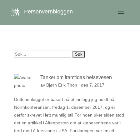
get_queried_object(); $id = $cu->ID; ?>
Personvernbloggen
Søk
etter:
Tanker om framtidas helsevesen
av
Bjørn Erik Thon
|
des 7, 2017
Dette innlegget er basert på et innlegg jeg holdt på
Normkonferansen, fredag 1. desember 2017, og er
derfor skrevet i lett muntlig stil For noen uker siden stod
det en artikkel i Aftenposten om at kjøpesentrene var i
ferd med å forsvinne i USA. Forklaringen var enkel:...