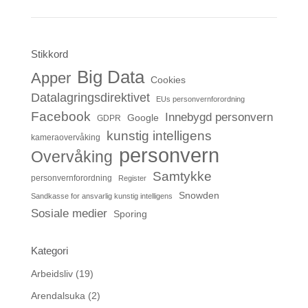
Stikkord
Big Data
Apper
Cookies
Datalagringsdirektivet
EUs personvernforordning
Facebook
Innebygd personvern
Google
GDPR
kunstig intelligens
kameraovervåking
personvern
Overvåking
Samtykke
personvernforordning
Register
Snowden
Sandkasse for ansvarlig kunstig intelligens
Sosiale medier
Sporing
Kategori
Arbeidsliv
(19)
Arendalsuka
(2)