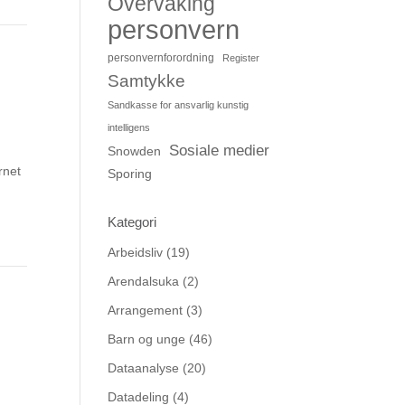
Overvåking
personvern
personvernforordning
Register
Samtykke
Sandkasse for ansvarlig kunstig
intelligens
Sosiale medier
Snowden
rnet
Sporing
Kategori
Arbeidsliv
(19)
Arendalsuka
(2)
Arrangement
(3)
Barn og unge
(46)
Dataanalyse
(20)
Datadeling
(4)