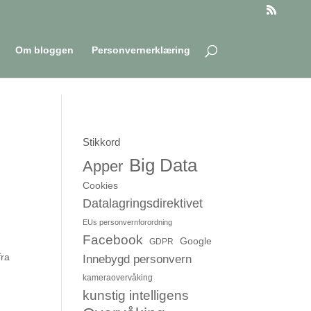
Om bloggen
Personvernerklæring
Stikkord
Big Data
Apper
Cookies
Datalagringsdirektivet
EUs personvernforordning
Facebook
Google
GDPR
fra
Innebygd personvern
kameraovervåking
kunstig intelligens