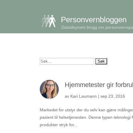
get_queried_object(); $id = $cu->ID; ?>
Personvernbloggen
Datatilsynets blogg om personvernsp
Søk
etter:
Hjemmetester gir forbru
av
Kari Laumann
|
sep 23, 2016
Markedet for utstyr der du selv kan gjøre målinger
pasient til helsetjenesten. Denne typen teknologi 
produkter stryk for...