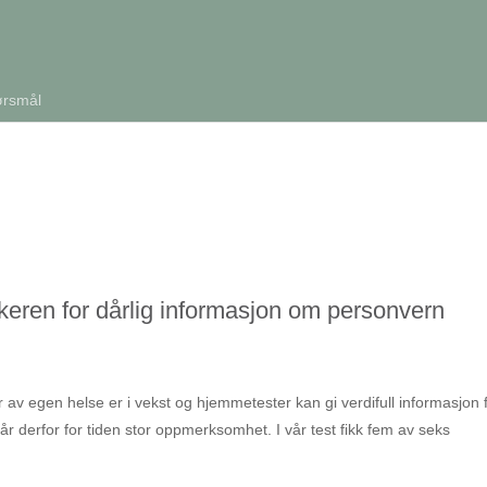
ørsmål
keren for dårlig informasjon om personvern
 av egen helse er i vekst og hjemmetester kan gi verdifull informasjon 
får derfor for tiden stor oppmerksomhet. I vår test fikk fem av seks