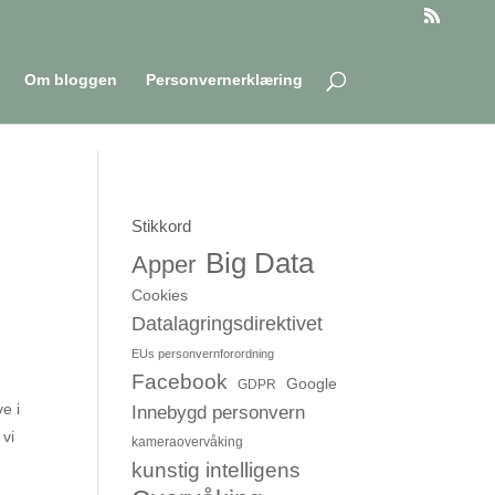
Om bloggen
Personvernerklæring
Stikkord
Big Data
Apper
Cookies
Datalagringsdirektivet
EUs personvernforordning
Facebook
Google
GDPR
ve i
Innebygd personvern
 vi
kameraovervåking
kunstig intelligens