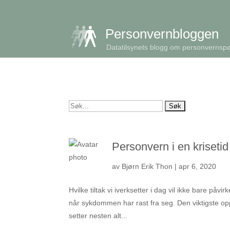
get_queried_object(); $id = $cu->ID; ?>
Personvernbloggen
Datatilsynets blogg om personvernsp
Søk
etter:
Personvern i en krisetid
av
Bjørn Erik Thon
|
apr 6, 2020
Hvilke tiltak vi iverksetter i dag vil ikke bare på
når sykdommen har rast fra seg. Den viktigste op
setter nesten alt...