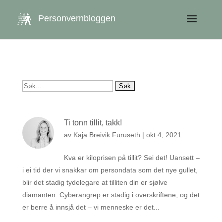
get_queried_object(); $id = $cu->ID; ?>
Personvernbloggen
Søk
etter:
Ti tonn tillit, takk!
av
Kaja Breivik Furuseth
|
okt 4, 2021
Kva er kiloprisen på tillit? Sei det! Uansett –
i ei tid der vi snakkar om persondata som det nye gullet,
blir det stadig tydelegare at tilliten din er sjølve
diamanten. Cyberangrep er stadig i overskriftene, og det
er berre å innsjå det – vi menneske er det...