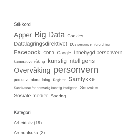
Stikkord
Big Data
Apper
Cookies
Datalagringsdirektivet
EUs personvernforordning
Facebook
Innebygd personvern
Google
GDPR
kunstig intelligens
kameraovervåking
personvern
Overvåking
Samtykke
personvernforordning
Register
Snowden
Sandkasse for ansvarlig kunstig intelligens
Sosiale medier
Sporing
Kategori
Arbeidsliv
(19)
Arendalsuka
(2)