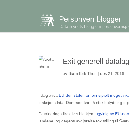
get_queried_object(); $id = $cu->ID; ?>
Personvernbloggen
Datatilsynets blogg om personvernsp
Exit generell datala
av
Bjørn Erik Thon
|
des 21, 2016
I dag avsa
EU-domstolen en prinsipielt meget vik
loaksjonsdata. Dommen kan få stor betydning ogs
Datalagringsdirektivet ble kjent
ugyldig av EU-do
landene, og dagens avgjørelse tok stilling til Sver