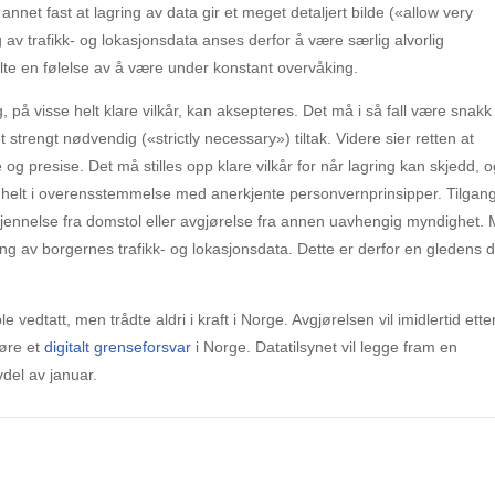
nnet fast at lagring av data gir et meget detaljert bilde («allow very
g av trafikk- og lokasjonsdata anses derfor å være særlig alvorlig
elte en følelse av å være under konstant overvåking.
g, på visse helt klare vilkår, kan aksepteres. Det må i så fall være snak
 strengt nødvendig («strictly necessary») tiltak. Videre sier retten at
g presise. Det må stilles opp klare vilkår for når lagring kan skjedd, 
 helt i overensstemmelse med anerkjente personvernprinsipper. Tilgang 
kjennelse fra domstol eller avgjørelse fra annen uavhengig myndighet.
ng av borgernes trafikk- og lokasjonsdata. Dette er derfor en gledens 
edtatt, men trådte aldri i kraft i Norge. Avgjørelsen vil imidlertid etter
føre et
digitalt grenseforsvar
i Norge. Datatilsynet vil legge fram en
vdel av januar.