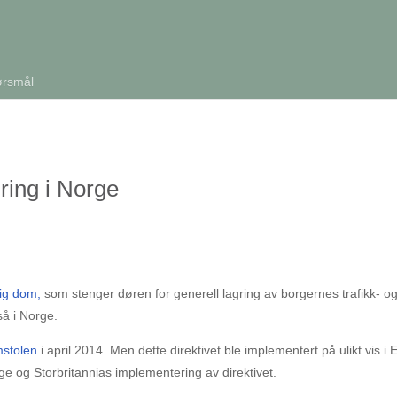
ørsmål
gring i Norge
tig dom,
som stenger døren for generell lagring av borgernes trafikk- o
å i Norge.
mstolen
i april 2014. Men dette direktivet ble implementert på ulikt vis i 
ige og Storbritannias implementering av direktivet.