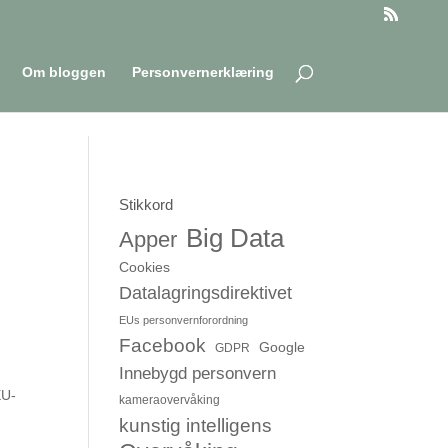
Om bloggen
Personvernerklæring
Stikkord
Big Data
Apper
Cookies
Datalagringsdirektivet
EUs personvernforordning
g
Facebook
Google
GDPR
Innebygd personvern
EU-
kameraovervåking
kunstig intelligens