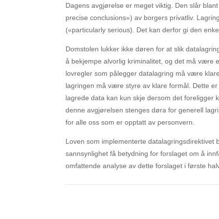
Dagens avgjørelse er meget viktig. Den slår blant a
precise conclusions») av borgers privatliv. Lagrin
(«particularly serious). Det kan derfor gi den enk
Domstolen lukker ikke døren for at slik datalagrin
å bekjempe alvorlig kriminalitet, og det må være et
lovregler som pålegger datalagring må være klare o
lagringen må være styre av klare formål. Dette er
lagrede data kan kun skje dersom det foreligger 
denne avgjørelsen stenges døra for generell lagri
for alle oss som er opptatt av personvern.
Loven som implementerte datalagringsdirektivet ble v
sannsynlighet få betydning for forslaget om å inn
omfattende analyse av dette forslaget i første hal