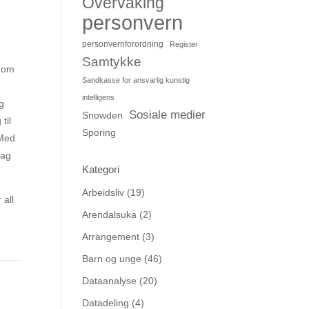
Overvåking
personvern
personvernforordning
Register
Samtykke
k om
Sandkasse for ansvarlig kunstig
intelligens
og
Sosiale medier
Snowden
til
Sporing
 Med
dag
Kategori
Arbeidsliv
(19)
 all
Arendalsuka
(2)
Arrangement
(3)
Barn og unge
(46)
Dataanalyse
(20)
Datadeling
(4)