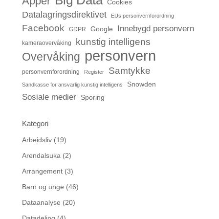
Big Data
Apper
Cookies
Datalagringsdirektivet
EUs personvernforordning
Facebook
Innebygd personvern
Google
GDPR
kunstig intelligens
kameraovervåking
personvern
Overvåking
Samtykke
personvernforordning
Register
Snowden
Sandkasse for ansvarlig kunstig intelligens
Sosiale medier
Sporing
Kategori
Arbeidsliv
(19)
Arendalsuka
(2)
Arrangement
(3)
Barn og unge
(46)
Dataanalyse
(20)
Datadeling
(4)