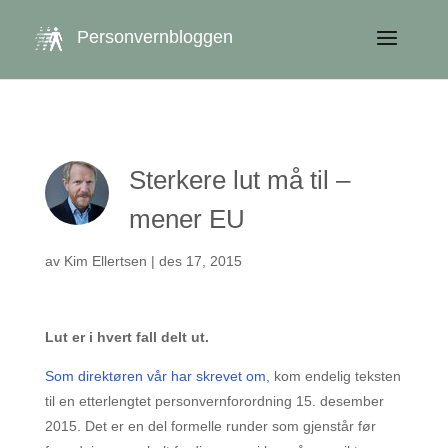
get_queried_object(); $id = $cu->ID; ?>
Personvernbloggen
Sterkere lut må til –
mener EU
av
Kim Ellertsen
|
des 17, 2015
Lut er i hvert fall delt ut.
Som direktøren vår har skrevet om,
kom endelig teksten
til en etterlengtet personvernforordning 15. desember
2015. Det er en del formelle runder som gjenstår før