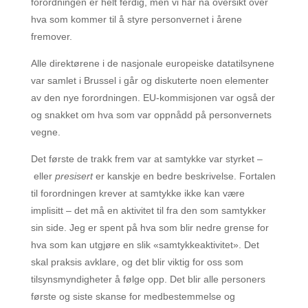
forordningen er helt ferdig, men vi har nå oversikt over
hva som kommer til å styre personvernet i årene
fremover.
Alle direktørene i de nasjonale europeiske datatilsynene
var samlet i Brussel i går og diskuterte noen elementer
av den nye forordningen. EU-kommisjonen var også der
og snakket om hva som var oppnådd på personvernets
vegne.
Det første de trakk frem var at samtykke var styrket –
eller
presisert
er kanskje en bedre beskrivelse. Fortalen
til forordningen krever at samtykke ikke kan være
implisitt – det må en aktivitet til fra den som samtykker
sin side. Jeg er spent på hva som blir nedre grense for
hva som kan utgjøre en slik «samtykkeaktivitet». Det
skal praksis avklare, og det blir viktig for oss som
tilsynsmyndigheter å følge opp. Det blir alle personers
første og siste skanse for medbestemmelse og