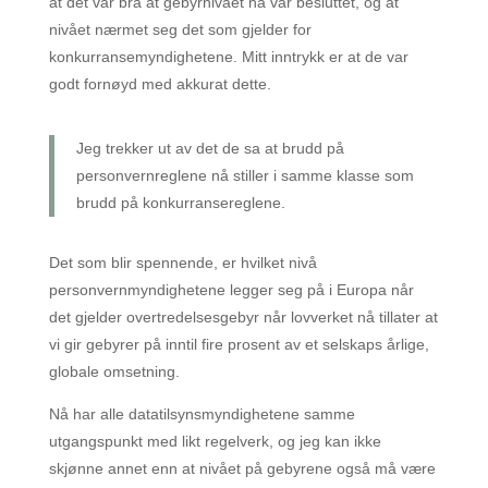
at det var bra at gebyrnivået nå var besluttet, og at
nivået nærmet seg det som gjelder for
konkurransemyndighetene. Mitt inntrykk er at de var
godt fornøyd med akkurat dette.
Jeg trekker ut av det de sa at brudd på
personvernreglene nå stiller i samme klasse som
brudd på konkurransereglene.
Det som blir spennende, er hvilket nivå
personvernmyndighetene legger seg på i Europa når
det gjelder overtredelsesgebyr når lovverket nå tillater at
vi gir gebyrer på inntil fire prosent av et selskaps årlige,
globale omsetning.
Nå har alle datatilsynsmyndighetene samme
utgangspunkt med likt regelverk, og jeg kan ikke
skjønne annet enn at nivået på gebyrene også må være