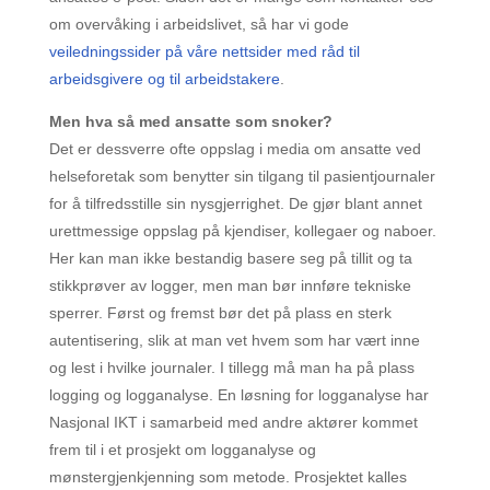
om overvåking i arbeidslivet, så har vi gode
veiledningssider på våre nettsider med råd til
arbeidsgivere og til arbeidstakere
.
Men hva så med ansatte som snoker?
Det er dessverre ofte oppslag i media om ansatte ved
helseforetak som benytter sin tilgang til pasientjournaler
for å tilfredsstille sin nysgjerrighet. De gjør blant annet
urettmessige oppslag på kjendiser, kollegaer og naboer.
Her kan man ikke bestandig basere seg på tillit og ta
stikkprøver av logger, men man bør innføre tekniske
sperrer. Først og fremst bør det på plass en sterk
autentisering, slik at man vet hvem som har vært inne
og lest i hvilke journaler. I tillegg må man ha på plass
logging og logganalyse. En løsning for logganalyse har
Nasjonal IKT i samarbeid med andre aktører kommet
frem til i et prosjekt om logganalyse og
mønstergjenkjenning som metode. Prosjektet kalles