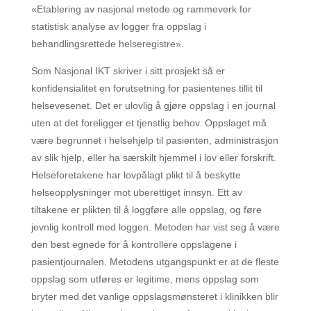
«Etablering av nasjonal metode og rammeverk for
statistisk analyse av logger fra oppslag i
behandlingsrettede helseregistre».
Som Nasjonal IKT skriver i sitt prosjekt så er
konfidensialitet en forutsetning for pasientenes tillit til
helsevesenet. Det er ulovlig å gjøre oppslag i en journal
uten at det foreligger et tjenstlig behov. Oppslaget må
være begrunnet i helsehjelp til pasienten, administrasjon
av slik hjelp, eller ha særskilt hjemmel i lov eller forskrift.
Helseforetakene har lovpålagt plikt til å beskytte
helseopplysninger mot uberettiget innsyn. Ett av
tiltakene er plikten til å loggføre alle oppslag, og føre
jevnlig kontroll med loggen. Metoden har vist seg å være
den best egnede for å kontrollere oppslagene i
pasientjournalen. Metodens utgangspunkt er at de fleste
oppslag som utføres er legitime, mens oppslag som
bryter med det vanlige oppslagsmønsteret i klinikken blir