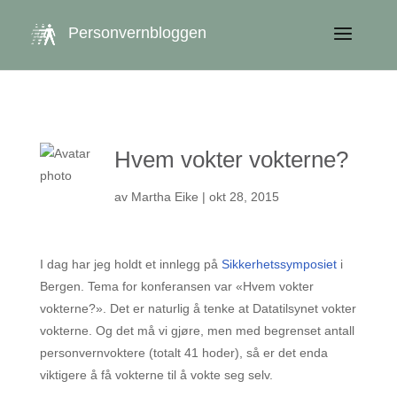
get_queried_object(); $id = $cu->ID; ?>
Personvernbloggen
Hvem vokter vokterne?
av
Martha Eike
|
okt 28, 2015
I dag har jeg holdt et innlegg på
Sikkerhetssymposiet
i
Bergen. Tema for konferansen var «Hvem vokter
vokterne?». Det er naturlig å tenke at Datatilsynet vokter
vokterne. Og det må vi gjøre, men med begrenset antall
personvernvoktere (totalt 41 hoder), så er det enda
viktigere å få vokterne til å vokte seg selv.