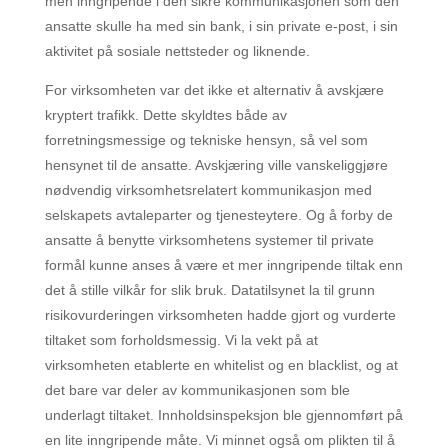
men inngripende i den sikre kommunikasjonen som den
ansatte skulle ha med sin bank, i sin private e-post, i sin
aktivitet på sosiale nettsteder og liknende.
For virksomheten var det ikke et alternativ å avskjære
kryptert trafikk. Dette skyldtes både av
forretningsmessige og tekniske hensyn, så vel som
hensynet til de ansatte. Avskjæring ville vanskeliggjøre
nødvendig virksomhetsrelatert kommunikasjon med
selskapets avtaleparter og tjenesteytere. Og å forby de
ansatte å benytte virksomhetens systemer til private
formål kunne anses å være et mer inngripende tiltak enn
det å stille vilkår for slik bruk. Datatilsynet la til grunn
risikovurderingen virksomheten hadde gjort og vurderte
tiltaket som forholdsmessig. Vi la vekt på at
virksomheten etablerte en whitelist og en blacklist, og at
det bare var deler av kommunikasjonen som ble
underlagt tiltaket. Innholdsinspeksjon ble gjennomført på
en lite inngripende måte. Vi minnet også om plikten til å