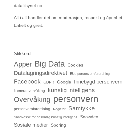
datatilsynet.no.
Alt i alt handler det om moderasjon, respekt og åpenhet.
Enkelt og greit.
Stikkord
Big Data
Apper
Cookies
Datalagringsdirektivet
EUs personvernforordning
Facebook
Innebygd personvern
Google
GDPR
kunstig intelligens
kameraovervåking
personvern
Overvåking
Samtykke
personvernforordning
Register
Snowden
Sandkasse for ansvarlig kunstig intelligens
Sosiale medier
Sporing