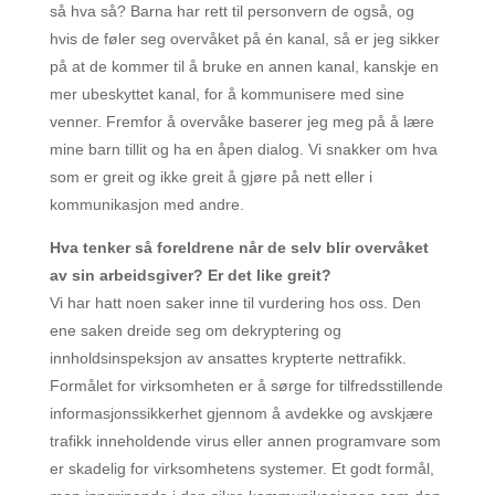
så hva så? Barna har rett til personvern de også, og
hvis de føler seg overvåket på én kanal, så er jeg sikker
på at de kommer til å bruke en annen kanal, kanskje en
mer ubeskyttet kanal, for å kommunisere med sine
venner. Fremfor å overvåke baserer jeg meg på å lære
mine barn tillit og ha en åpen dialog. Vi snakker om hva
som er greit og ikke greit å gjøre på nett eller i
kommunikasjon med andre.
Hva tenker så foreldrene når de selv blir overvåket
av sin arbeidsgiver? Er det like greit?
Vi har hatt noen saker inne til vurdering hos oss. Den
ene saken dreide seg om dekryptering og
innholdsinspeksjon av ansattes krypterte nettrafikk.
Formålet for virksomheten er å sørge for tilfredsstillende
informasjonssikkerhet gjennom å avdekke og avskjære
trafikk inneholdende virus eller annen programvare som
er skadelig for virksomhetens systemer. Et godt formål,