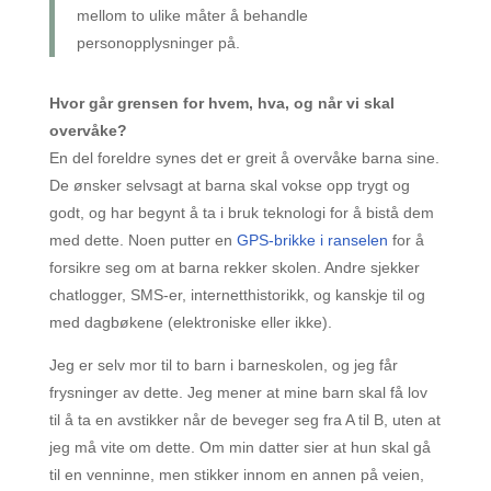
mellom to ulike måter å behandle
personopplysninger på.
Hvor går grensen for hvem, hva, og når vi skal
overvåke?
En del foreldre synes det er greit å overvåke barna sine.
De ønsker selvsagt at barna skal vokse opp trygt og
godt, og har begynt å ta i bruk teknologi for å bistå dem
med dette. Noen putter en
GPS-brikke i ranselen
for å
forsikre seg om at barna rekker skolen. Andre sjekker
chatlogger, SMS-er, internetthistorikk, og kanskje til og
med dagbøkene (elektroniske eller ikke).
Jeg er selv mor til to barn i barneskolen, og jeg får
frysninger av dette. Jeg mener at mine barn skal få lov
til å ta en avstikker når de beveger seg fra A til B, uten at
jeg må vite om dette. Om min datter sier at hun skal gå
til en venninne, men stikker innom en annen på veien,