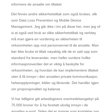
informere de ansatte om tiltaket.
Det finnes andre sikkerhetstiltak som også brukes, slik
som Data Loss Prevention og Mobile Device
Management. Jeg går ikke i inn på disse her, men jeg vil
si at også ved bruk av slike sikkerhetstiltak og verktøy
må man gjøre en vurdering av sikkerheten til
virksomheten opp mot personvernet til de ansatte. Man
bør ikke bruke et tiltak nøyaktig slik de er satt opp som
standard fra leverandør, men heller vurdere hvilke
informasjonsverdier det er viktig å beskytte for
virksomheten, og hvordan de kan implementere tiltaket
uten å få innsyn i den ansattes private kommunikasjon,
helseopplysninger, bilder og liknende. Det handler igjen
om proporsjonalitet og balanse.
Vi har tidligere gitt arbeidsgivere overtredelsesgebyr på
75.000 kroner for å ha foretatt ulovlig innsyn i de
ansattes e-post. Siden det er mange som kontakter oss