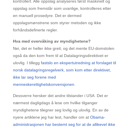
kontrollert. Alle oppslag analyseres først maskinelt og
oppslag som fremstår som uvanlige, kontrolleres etter
en manuell prosedyre. Det er dermed
oppslagsmønstrene som styrer metoden og ikke
forhåndsdefinerte regler.
Hva med overvåking av myndighetene?
Nei, det er heller ikke greit, og det mente EU-domstolen
også da den kom frem til at Datalagringsdirektivet er
ulovlig. I tillegg
fastslo en ekspertutredning at forslaget til
norsk datalagringsregelverk, som kom etter direktivet,
ikke lar seg forene med
menneskerettighetskonvensjonen
.
Dessverre hersker det andre tilstander i USA. Det er
nærmest dagligdags å lese om hvilke tilganger
myndighetene tilegner seg lovlig og ulovlig. En av de
nyere artiklene jeg har lest, handler om at
Obama-
administrasjonen har bestemt seg for at de allikevel ikke