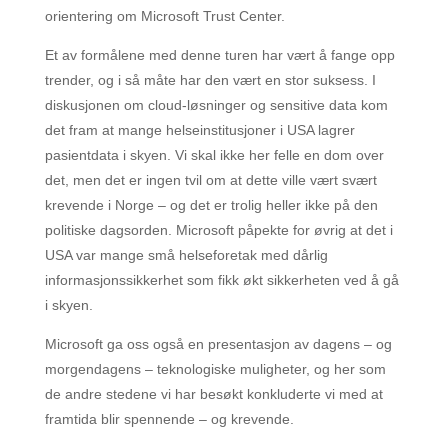
orientering om Microsoft Trust Center.
Et av formålene med denne turen har vært å fange opp
trender, og i så måte har den vært en stor suksess. I
diskusjonen om cloud-løsninger og sensitive data kom
det fram at mange helseinstitusjoner i USA lagrer
pasientdata i skyen. Vi skal ikke her felle en dom over
det, men det er ingen tvil om at dette ville vært svært
krevende i Norge – og det er trolig heller ikke på den
politiske dagsorden. Microsoft påpekte for øvrig at det i
USA var mange små helseforetak med dårlig
informasjonssikkerhet som fikk økt sikkerheten ved å gå
i skyen.
Microsoft ga oss også en presentasjon av dagens – og
morgendagens – teknologiske muligheter, og her som
de andre stedene vi har besøkt konkluderte vi med at
framtida blir spennende – og krevende.