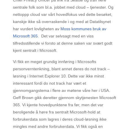
Chief Privacy Officer på link fra Seattle og traff flere
sentrale folk som bl.a. jobbet med cloud – tjenester. Og
nettoppp cloud var vårt hovedfokus ved dette besøket,
kanskje ikke så overraskende i og med at Datatilsynet
har vurdert lovligheten av
Moss kommunes bruk av
Microsoft 365
. Det var selvsagt med en viss
tilfredsstillende vi forsto at denne saken var svært godt
kjent sentralt i Microsoft.
Vi fikk en meget grundig innføring i Microsofts
personverntenkning, blant annet deres do not track –
løsning i Internet Explorer 10. Dette var ikke minst
interessant fordi do not track har vært et
gjennomgangstema i flere av møtene våre her i USA.
Geff Brown gikk deretter gjennom skytjenesten Microsoft
365. Vi kjente hovedpunktene fra før, men det var
beroligende å høre fra sentralt Microsoft-hold at
forbrukerdata som lagres i deres cloud-løsning ikke
mingles med andre forbrukerdata. Vi fikk også en