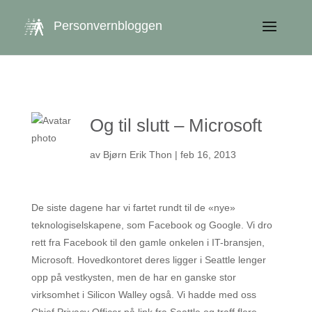
get_queried_object(); $id = $cu->ID; ?>
Personvernbloggen
Og til slutt – Microsoft
av
Bjørn Erik Thon
|
feb 16, 2013
De siste dagene har vi fartet rundt til de «nye»
teknologiselskapene, som Facebook og Google. Vi dro
rett fra Facebook til den gamle onkelen i IT-bransjen,
Microsoft. Hovedkontoret deres ligger i Seattle lenger
opp på vestkysten, men de har en ganske stor
virksomhet i Silicon Walley også. Vi hadde med oss