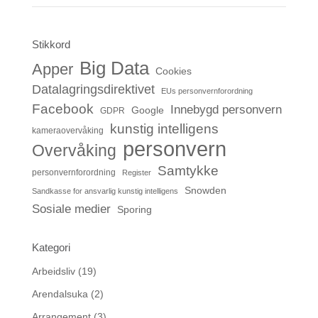
Stikkord
Big Data
Apper
Cookies
Datalagringsdirektivet
EUs personvernforordning
Facebook
Innebygd personvern
Google
GDPR
kunstig intelligens
kameraovervåking
personvern
Overvåking
Samtykke
personvernforordning
Register
Snowden
Sandkasse for ansvarlig kunstig intelligens
Sosiale medier
Sporing
Kategori
Arbeidsliv
(19)
Arendalsuka
(2)
Arrangement
(3)