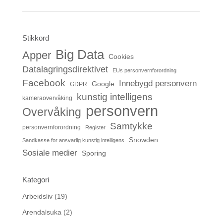
Stikkord
Big Data
Apper
Cookies
Datalagringsdirektivet
EUs personvernforordning
Facebook
Innebygd personvern
Google
GDPR
kunstig intelligens
kameraovervåking
personvern
Overvåking
Samtykke
personvernforordning
Register
Snowden
Sandkasse for ansvarlig kunstig intelligens
Sosiale medier
Sporing
Kategori
Arbeidsliv
(19)
Arendalsuka
(2)