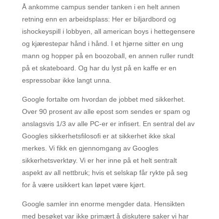
Å ankomme campus sender tanken i en helt annen
retning enn en arbeidsplass: Her er biljardbord og
ishockeyspill i lobbyen, all american boys i hettegensere
og kjærestepar hånd i hånd. I et hjørne sitter en ung
mann og hopper på en boozoball, en annen ruller rundt
på et skateboard. Og har du lyst på en kaffe er en
espressobar ikke langt unna.
Google fortalte om hvordan de jobbet med sikkerhet.
Over 90 prosent av alle epost som sendes er spam og
anslagsvis 1/3 av alle PC-er er infisert. En sentral del av
Googles sikkerhetsfilosofi er at sikkerhet ikke skal
merkes. Vi fikk en gjennomgang av Googles
sikkerhetsverktøy. Vi er her inne på et helt sentralt
aspekt av all nettbruk; hvis et selskap får rykte på seg
for å være usikkert kan løpet være kjørt.
Google samler inn enorme mengder data. Hensikten
med besøket var ikke primært å diskutere saker vi har