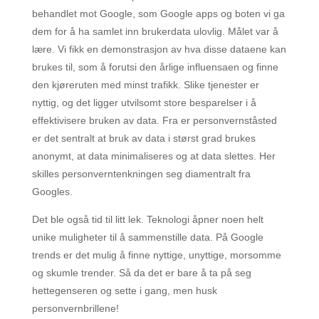
behandlet mot Google, som Google apps og boten vi ga
dem for å ha samlet inn brukerdata ulovlig. Målet var å
lære. Vi fikk en demonstrasjon av hva disse dataene kan
brukes til, som å forutsi den årlige influensaen og finne
den kjøreruten med minst trafikk. Slike tjenester er
nyttig, og det ligger utvilsomt store besparelser i å
effektivisere bruken av data. Fra er personvernståsted
er det sentralt at bruk av data i størst grad brukes
anonymt, at data minimaliseres og at data slettes. Her
skilles personverntenkningen seg diamentralt fra
Googles.
Det ble også tid til litt lek. Teknologi åpner noen helt
unike muligheter til å sammenstille data. På Google
trends er det mulig å finne nyttige, unyttige, morsomme
og skumle trender. Så da det er bare å ta på seg
hettegenseren og sette i gang, men husk
personvernbrillene!