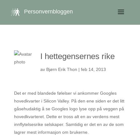
get_queried_object(); $id = $cu->ID; ?>
Personvernbloggen
I hettegensernes rike
av
Bjørn Erik Thon
|
feb 14, 2013
Det er med blandede følelser vi ankommer Googles
hovedkvarter i Silicon Valley. På den ene siden er det litt
gåsehudaktig å se Googles logo lyse opp på veggen på
hovedkvarteret. Dette er tross alt en av verdens mest
innflytelsesrike selskaper. Samtidig er det en av de som
lagrer mest informasjon om brukerne.