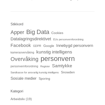
Stikkord
Big Data
Apper
Cookies
Datalagringsdirektivet
EUs personvernforordning
Facebook
Innebygd personvern
Google
GDPR
kunstig intelligens
kameraovervåking
personvern
Overvåking
Samtykke
personvernforordning
Register
Snowden
Sandkasse for ansvarlig kunstig intelligens
Sosiale medier
Sporing
Kategori
Arbeidsliv
(19)