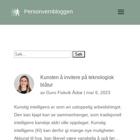
get_queried_object(); $id = $cu->ID; ?>
Personvernbloggen
Søk
etter:
Kunsten å invitere på teknologisk
blåtur
av
Guro Fiskvik Åsbø
|
mar 6, 2023
Kunstig intelligens er som en ustoppelig arbeidshingst.
Den kan kjapt kan se sammenhenger, som tradisjonell
intelligens kanskje aldri ville oppdaget. Kunstig
intelligens (KI) kan derfor gi mange nye muligheter.
Akkurat til hva, kan likevel være vanskelig å spå før...