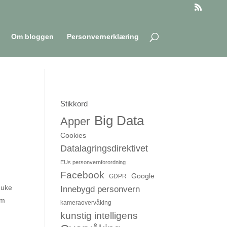
Om bloggen
Personvernerklæring
Stikkord
Big Data
Apper
Cookies
Datalagringsdirektivet
EUs personvernforordning
Facebook
Google
GDPR
 uke
Innebygd personvern
om
kameraovervåking
kunstig intelligens