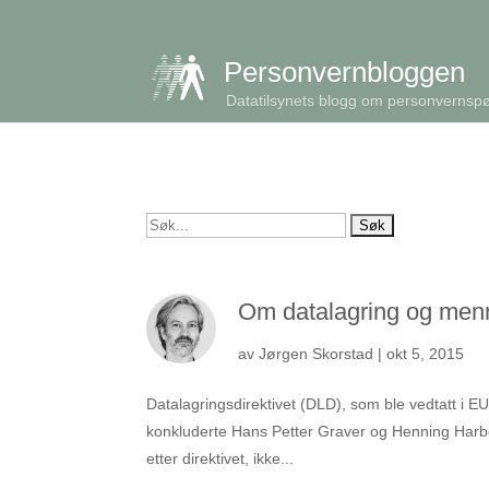
get_queried_object(); $id = $cu->ID; ?>
Personvernbloggen
Datatilsynets blogg om personvernsp
Søk
etter:
Om datalagring og men
av
Jørgen Skorstad
|
okt 5, 2015
Datalagringsdirektivet (DLD), som ble vedtatt i EU
konkluderte Hans Petter Graver og Henning Harbo
etter direktivet, ikke...