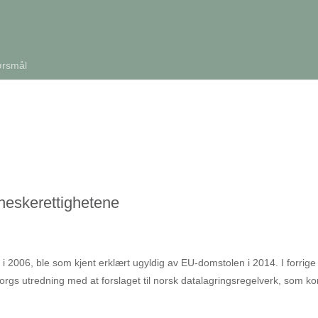
ørsmål
neskerettighetene
 i 2006, ble som kjent erklært ugyldig av EU-domstolen i 2014. I forrige
rgs utredning med at forslaget til norsk datalagringsregelverk, som k