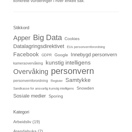
konkrete vurderinger i hver enkelt sak.
Stikkord
Big Data
Apper
Cookies
Datalagringsdirektivet
EUs personvernforordning
Facebook
Innebygd personvern
Google
GDPR
kunstig intelligens
kameraovervåking
personvern
Overvåking
Samtykke
personvernforordning
Register
Snowden
Sandkasse for ansvarlig kunstig intelligens
Sosiale medier
Sporing
Kategori
Arbeidsliv
(19)
Arendalsuka
(2)