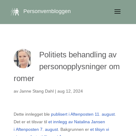
get_queried_object(); $id = $cu->ID; ?>
Personvernbloggen
Politiets behandling av
personopplysninger om
romer
av
Janne Stang Dahl
|
aug 12, 2024
Dette innlegget ble
publisert i Aftenposten 11. august
.
Det er et tilsvar til
et innlegg av Natalina Jansen
i Aftenposten 7. august
. Bakgrunnen er
et tilsyn vi