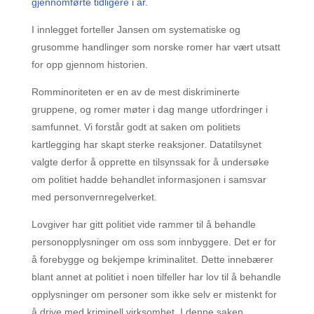
gjennomførte tidligere i år
.
I innlegget forteller Jansen om systematiske og
grusomme handlinger som norske romer har vært utsatt
for opp gjennom historien.
Romminoriteten er en av de mest diskriminerte
gruppene, og romer møter i dag mange utfordringer i
samfunnet. Vi forstår godt at saken om politiets
kartlegging har skapt sterke reaksjoner. Datatilsynet
valgte derfor å opprette en tilsynssak for å undersøke
om politiet hadde behandlet informasjonen i samsvar
med personvernregelverket.
Lovgiver har gitt politiet vide rammer til å behandle
personopplysninger om oss som innbyggere. Det er for
å forebygge og bekjempe kriminalitet. Dette innebærer
blant annet at politiet i noen tilfeller har lov til å behandle
opplysninger om personer som ikke selv er mistenkt for
å drive med kriminell virksomhet. I denne saken