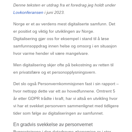
Denne teksten er utdrag fra et foredrag jeg holdt under
Lovkonferansen
i juni 2023.
Norge er et av verdens mest digitaliserte samfunn. Det
er positivt og viktig for utviklingen av Norge.
Digitalisering gjør oss for eksempel i stand til å løse
samfunnsoppdrag innen helse og omsorg i en situasjon
hvor varme hender vil være mangelvare.
Men digitalisering skjer ofte på bekostning av retten til
en privatsfære og et personopplysningsvern.
Det slo også Personvernkommisjonen fast i sin rapport –
hvor nettopp dette var ett av hovedfunnene. Omtrent 5
år etter GDPR trådte i kraft, har vi altså en utvikling hvor
vi har et svekket personvern sammenlignet med tidligere
tider som følge av digitaliseringen av samfunnet.
En gradvis svekkelse av personvernet
Byggesteinene i den datadrevne økonomien er i stor