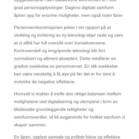
grad personopplysninger. Dagens digitale samfunn
åpner opp for enorme muligheter, men også noen farer.
Personvernkommisjonen peker i sin rapport på at
utvikling og innføring av ny teknologi skjer raskt og uten
at vi alltid har full oversikt over konsekvensene.
Kontroversiell og inngripende teknologi blir fort
normalisert og allment akseptert. Dette medfører en
gradvis svekkelse av personvernet. En slik svekkelse
kan være vanskelig å få øye på før det er for sent å
motvirke de negative effektene.
Hvorvidt vi makter å treffe den riktige balansen mellom
mulighetene ved digitalisering og ulempene i form av
tilsidesatte grunnleggende rettigheter og
samfunnsverdier, vil bli avgjørende for hvilket samfunn vi
skaper sammen.
En åpen, opplyst samtale og politisk fokus og effektive