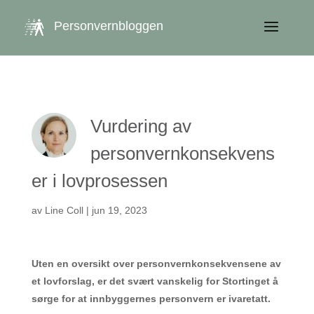
get_queried_object(); $id = $cu->ID; ?>
Personvernbloggen
Vurdering av
personvernkonsekvens
er i lovprosessen
av
Line Coll
|
jun 19, 2023
Uten en oversikt over personvernkonsekvensene av
et lovforslag, er det svært vanskelig for Stortinget å
sørge for at innbyggernes personvern er ivaretatt.