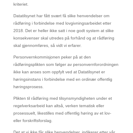
kriteriet.
Datatilsynet har fått svært få slike henvendelser om
rådføring i forbindelse med lovgivningsarbeidet etter
2018. Det er heller ikke satt i noe godt system at slike
konsekvenser skal utredes på forhånd og at rådføring
skal gjennomføres, så vidt vi erfarer.
Personvernkommisjonen peker på at den
rådføringsplikten som følger av personvernforordningen
ikke kan anses som oppfylt ved at Datatilsynet er
høringsinstans i forbindelse med en ordinær offentlig
høringsprosess.
Plikten til rådføring med tilsynsmyndigheten under et
regelverksarbeid kan altså, verken tematisk eller
prosessuelt, likestilles med offentlig høring av et lov-
eller forskriftsforslag.
Det at vi ikke får slike henvendelser, indikerer etter vår