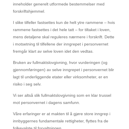
inneholder generelt utformede bestemmelser med
forskriftshjemmel.
I slike tilfeller fastsettes kun de helt ytre rammene – hvis
rammene fastsettes i det hele tatt – for tiltaket i loven,
mens detaljene skal reguleres nærmere i forskrift. Dette
i motsetning til tilfellene der inngrepet i personvernet
fremgår klart av selve loven idet den vedtas.
Bruken av fullmaktslovgivning, hvor vurderingen (og
gjennomføringen) av selve inngrepet i personvernet blir
lagt til underliggende etater eller virksomheter, er en
risiko i seg selv.
Vi ser altså slik fullmaktslovgivning som en klar trussel
mot personvernet i dagens samfunn.
Våre erfaringer er at makten til å gjøre store inngrep i
innbyggernes fundamentale rettigheter, flyttes fra de
folkevalgte til forvaltningen.