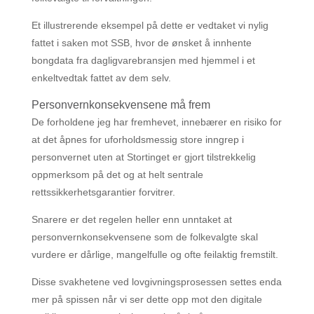
Et illustrerende eksempel på dette er vedtaket vi nylig
fattet i saken mot SSB, hvor de ønsket å innhente
bongdata fra dagligvarebransjen med hjemmel i et
enkeltvedtak fattet av dem selv.
Personvernkonsekvensene må frem
De forholdene jeg har fremhevet, innebærer en risiko for
at det åpnes for uforholdsmessig store inngrep i
personvernet uten at Stortinget er gjort tilstrekkelig
oppmerksom på det og at helt sentrale
rettssikkerhetsgarantier forvitrer.
Snarere er det regelen heller enn unntaket at
personvernkonsekvensene som de folkevalgte skal
vurdere er dårlige, mangelfulle og ofte feilaktig fremstilt.
Disse svakhetene ved lovgivningsprosessen settes enda
mer på spissen når vi ser dette opp mot den digitale