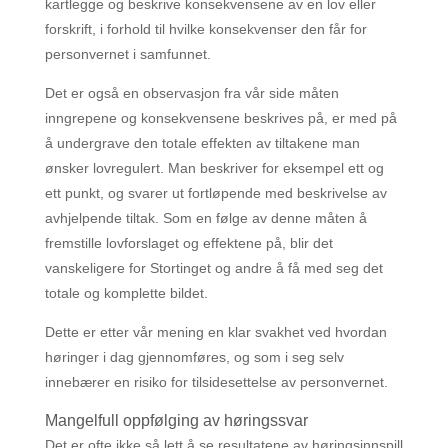
kartlegge og beskrive konsekvensene av en lov eller
forskrift, i forhold til hvilke konsekvenser den får for
personvernet i samfunnet.
Det er også en observasjon fra vår side måten
inngrepene og konsekvensene beskrives på, er med på
å undergrave den totale effekten av tiltakene man
ønsker lovregulert. Man beskriver for eksempel ett og
ett punkt, og svarer ut fortløpende med beskrivelse av
avhjelpende tiltak. Som en følge av denne måten å
fremstille lovforslaget og effektene på, blir det
vanskeligere for Stortinget og andre å få med seg det
totale og komplette bildet.
Dette er etter vår mening en klar svakhet ved hvordan
høringer i dag gjennomføres, og som i seg selv
innebærer en risiko for tilsidesettelse av personvernet.
Mangelfull oppfølging av høringssvar
Det er ofte ikke så lett å se resultatene av høringsinnspill