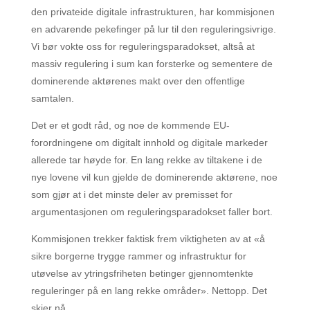
den privateide digitale infrastrukturen, har kommisjonen
en advarende pekefinger på lur til den reguleringsivrige.
Vi bør vokte oss for reguleringsparadokset, altså at
massiv regulering i sum kan forsterke og sementere de
dominerende aktørenes makt over den offentlige
samtalen.
Det er et godt råd, og noe de kommende EU-
forordningene om digitalt innhold og digitale markeder
allerede tar høyde for. En lang rekke av tiltakene i de
nye lovene vil kun gjelde de dominerende aktørene, noe
som gjør at i det minste deler av premisset for
argumentasjonen om reguleringsparadokset faller bort.
Kommisjonen trekker faktisk frem viktigheten av at «å
sikre borgerne trygge rammer og infrastruktur for
utøvelse av ytringsfriheten betinger gjennomtenkte
reguleringer på en lang rekke områder». Nettopp. Det
skjer nå.