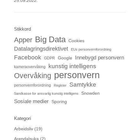
25.09.2022.
Stikkord
Big Data
Apper
Cookies
Datalagringsdirektivet
EUs personvernforordning
Facebook
Innebygd personvern
Google
GDPR
kunstig intelligens
kameraovervåking
personvern
Overvåking
Samtykke
personvernforordning
Register
Snowden
Sandkasse for ansvarlig kunstig intelligens
Sosiale medier
Sporing
Kategori
Arbeidsliv
(19)
Arendalsuka
(2)