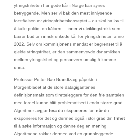
ytringsfriheten har gode kår i Norge kan synes
betryggende. Men ser vi bak den mest innlysende
forståelsen av ytringsfrihetskonseptet – du skal ha lov til
å kalle politiet en kålorm – finner vi utviklingstrekk som
bærer bud om innskrenkede kår for ytringsfriheten anno
2022. Selv om kommisjonens mandat er begrenset til å
gjelde ytringsfrihet, er den sammenvevde dynamikken
mellom ytringsfrihet og personvern umulig å komme
unna.
Professor Petter Bae Brandtzæg påpekte i
Morgenbladet at de store datagigantenes
definisjonsmakt som tilretteleggere for den frie samtalen
med fordel kunne blitt problematisert i enda større grad.
Algoritmer avgjør
hva
du eksponeres for,
når
du
eksponeres for det og dermed også i stor grad din
frihet
til å søke informasjon og danne deg en mening.
Algoritmene rokker dermed ved en grunnleggende