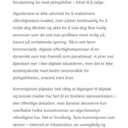
forutsetning for reell ytringsfrihet – frihet til å velge.
Algoritmene er ikke utformet for å maksimere
offentlighetens kvalitet, men jobber kontinuerlig for å
holde deg tilkoblet og aktiv for å vise deg flest mulig
annonser som de selv kan profittere mest mulig på,
basert på omfattende sporing. Sånn sett fører
kommersielle, digitale offentlighetsarenaer til en
dynamikk som kan framstå som paradoksal: vi ytrer oss
åpenbart
mer
i den digitale tidsalderen, men det er ikke
ensbetydende med
bedre
rammevilkår for
ytringsfriheten, snarere tvert imot.
Kommisjonen påpeker helt riktig at tilgangen til digitale
og sosiale medier har ført til en bredere representasjon i
den offentlige debatten, men berører dessverre kun
overflatisk hvilke konsekvenser en algoritmestyrt
offentlighet har. Det er forståelig. Som kommisjonen selv
skriver – internett er infrastruktur, en uunngåelig og