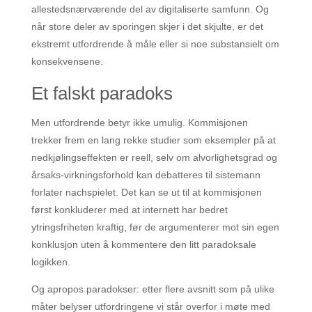
allestedsnærværende del av digitaliserte samfunn. Og
når store deler av sporingen skjer i det skjulte, er det
ekstremt utfordrende å måle eller si noe substansielt om
konsekvensene.
Et falskt paradoks
Men utfordrende betyr ikke umulig. Kommisjonen
trekker frem en lang rekke studier som eksempler på at
nedkjølingseffekten er reell, selv om alvorlighetsgrad og
årsaks-virkningsforhold kan debatteres til sistemann
forlater nachspielet. Det kan se ut til at kommisjonen
først konkluderer med at internett har bedret
ytringsfriheten kraftig, før de argumenterer mot sin egen
konklusjon uten å kommentere den litt paradoksale
logikken.
Og apropos paradokser: etter flere avsnitt som på ulike
måter belyser utfordringene vi står overfor i møte med