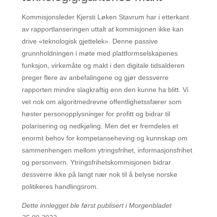
Kommisjonsleder Kjersti Løken Stavrum har i etterkant
av rapportlanseringen uttalt at kommisjonen ikke kan
drive «teknologisk gjettelek». Denne passive
grunnholdningen i møte med plattformselskapenes
funksjon, virkemåte og makt i den digitale tidsalderen
preger flere av anbefalingene og gjør dessverre
rapporten mindre slagkraftig enn den kunne ha blitt. Vi
vet nok om algoritmedrevne offentlighetssfærer som
høster personopplysninger for profitt og bidrar til
polarisering og nedkjøling. Men det er fremdeles et
enormt behov for kompetanseheving og kunnskap om
sammenhengen mellom ytringsfrihet, informasjonsfrihet
og personvern. Ytringsfrihetskommisjonen bidrar
dessverre ikke på langt nær nok til å belyse norske
politikeres handlingsrom.
Dette innlegget ble først publisert i Morgenbladet