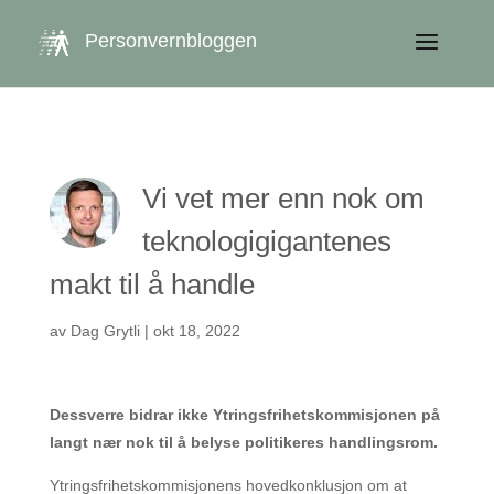
get_queried_object(); $id = $cu->ID; ?>
Personvernbloggen
Vi vet mer enn nok om
teknologigigantenes
makt til å handle
av
Dag Grytli
|
okt 18, 2022
Dessverre bidrar ikke Ytringsfrihetskommisjonen på
langt nær nok til å belyse politikeres handlingsrom.
Ytringsfrihetskommisjonens hovedkonklusjon om at