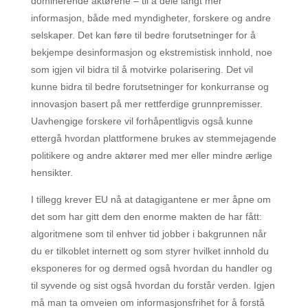
dominerende aktørene – til å dele langt mer
informasjon, både med myndigheter, forskere og andre
selskaper. Det kan føre til bedre forutsetninger for å
bekjempe desinformasjon og ekstremistisk innhold, noe
som igjen vil bidra til å motvirke polarisering. Det vil
kunne bidra til bedre forutsetninger for konkurranse og
innovasjon basert på mer rettferdige grunnpremisser.
Uavhengige forskere vil forhåpentligvis også kunne
ettergå hvordan plattformene brukes av stemmejagende
politikere og andre aktører med mer eller mindre ærlige
hensikter.
I tillegg krever EU nå at datagigantene er mer åpne om
det som har gitt dem den enorme makten de har fått:
algoritmene som til enhver tid jobber i bakgrunnen når
du er tilkoblet internett og som styrer hvilket innhold du
eksponeres for og dermed også hvordan du handler og
til syvende og sist også hvordan du forstår verden. Igjen
må man ta omveien om informasjonsfrihet for å forstå