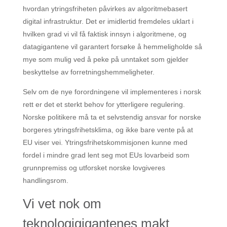
hvordan ytringsfriheten påvirkes av algoritmebasert
digital infrastruktur. Det er imidlertid fremdeles uklart i
hvilken grad vi vil få faktisk innsyn i algoritmene, og
datagigantene vil garantert forsøke å hemmeligholde så
mye som mulig ved å peke på unntaket som gjelder
beskyttelse av forretningshemmeligheter.
Selv om de nye forordningene vil implementeres i norsk
rett er det et sterkt behov for ytterligere regulering.
Norske politikere må ta et selvstendig ansvar for norske
borgeres ytringsfrihetsklima, og ikke bare vente på at
EU viser vei. Ytringsfrihetskommisjonen kunne med
fordel i mindre grad lent seg mot EUs lovarbeid som
grunnpremiss og utforsket norske lovgiveres
handlingsrom.
Vi vet nok om
teknologigigantenes makt