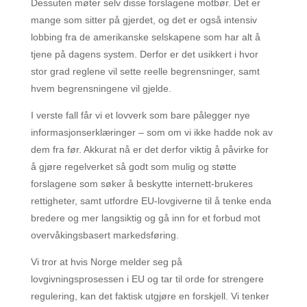
Dessuten møter selv disse forslagene motbør. Det er
mange som sitter på gjerdet, og det er også intensiv
lobbing fra de amerikanske selskapene som har alt å
tjene på dagens system. Derfor er det usikkert i hvor
stor grad reglene vil sette reelle begrensninger, samt
hvem begrensningene vil gjelde.
I verste fall får vi et lovverk som bare pålegger nye
informasjonserklæringer – som om vi ikke hadde nok av
dem fra før. Akkurat nå er det derfor viktig å påvirke for
å gjøre regelverket så godt som mulig og støtte
forslagene som søker å beskytte internett-brukeres
rettigheter, samt utfordre EU-lovgiverne til å tenke enda
bredere og mer langsiktig og gå inn for et forbud mot
overvåkingsbasert markedsføring.
Vi tror at hvis Norge melder seg på
lovgivningsprosessen i EU og tar til orde for strengere
regulering, kan det faktisk utgjøre en forskjell. Vi tenker