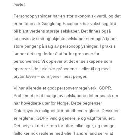
møtet.
Personopplysninger har en stor økonomisk verdi, og det
er nettopp slik Google og Facebook har vokst seg til å
bli blant verdens største selskaper. Det finnes også
tusenvis av små og ukjente selskaper som også tjener
store penger på salg av personopplysninger. I praksis
lønner det seg derfor å utfordre grensene for
personvernet. Vi opplever at det er selskapene som
opererer i de juridiske gråsonene – eller til og med
bryter loven – som tjener mest penger.
Vi har allerede et godt personvernregelverk, GDPR.
Problemet er at mange av selskapene det er snakk om
har hovedsete utenfor Norge. Dette begrenser
Datatilsynets mulighet til å håndheve reglene. Dessuten
er reglene i GDPR veldig generelle og vagt formulert.
Det betyr at det er rom for ulike tolkninger, og mange
feiltolker nok reglene med vilje. I andre land ser vi at