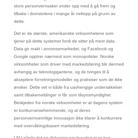
store personvernsaker ender opp med å gå frem og
tilbake i domstolene i mange år nettopp på grunn av
dette.
Det er de største, amerikanske virksomhetene som
tjener på dette systemet fordi de sitter på mest data.
Data gir makt i annonsemarkedet, og Facebook og
Google opptrer nærmest som monopolister. Norske
virksomheter som driver med markedsføring blir dermed
avhengig av teknologigantene, og de tvinges til å
akseptere forretningsmodeller og praksiser som de ikke
ønsker. Dette vet vi både fra uavhengige undersøkelser
samt tilbakemeldinger vi får som tilsynsmyndighet.
Beskjeden fra norske virksomheter er at dagens system
er konkurransehemmende, og at deres
personvernvennlige innovasjon ikke klarer å konkurrere
med overvåkingsbasert markedsføring.
I EU pågår det en diskusjon om hvordan man kan