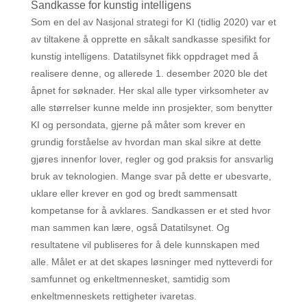
Sandkasse for kunstig intelligens
Som en del av Nasjonal strategi for KI (tidlig 2020) var et
av tiltakene å opprette en såkalt sandkasse spesifikt for
kunstig intelligens. Datatilsynet fikk oppdraget med å
realisere denne, og allerede 1. desember 2020 ble det
åpnet for søknader. Her skal alle typer virksomheter av
alle størrelser kunne melde inn prosjekter, som benytter
KI og persondata, gjerne på måter som krever en
grundig forståelse av hvordan man skal sikre at dette
gjøres innenfor lover, regler og god praksis for ansvarlig
bruk av teknologien. Mange svar på dette er ubesvarte,
uklare eller krever en god og bredt sammensatt
kompetanse for å avklares. Sandkassen er et sted hvor
man sammen kan lære, også Datatilsynet. Og
resultatene vil publiseres for å dele kunnskapen med
alle. Målet er at det skapes løsninger med nytteverdi for
samfunnet og enkeltmennesket, samtidig som
enkeltmenneskets rettigheter ivaretas.