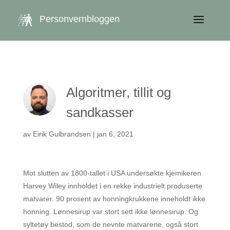
get_queried_object(); $id = $cu->ID; ?>
Personvernbloggen
Algoritmer, tillit og
sandkasser
av
Eirik Gulbrandsen
|
jan 6, 2021
Mot slutten av 1800-tallet i USA undersøkte kjemikeren
Harvey Wiley innholdet i en rekke industrielt produserte
matvarer. 90 prosent av honningkrukkene inneholdt ikke
honning. Lønnesirup var stort sett ikke lønnesirup. Og
syltetøy bestod, som de nevnte matvarene, også stort