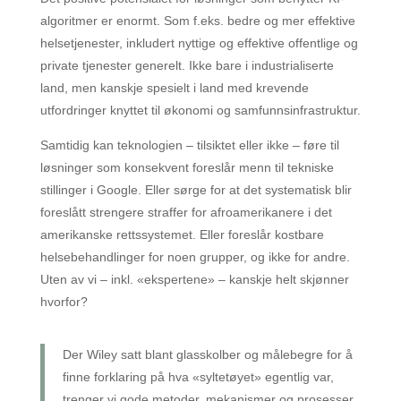
algoritmer er enormt. Som f.eks. bedre og mer effektive
helsetjenester, inkludert nyttige og effektive offentlige og
private tjenester generelt. Ikke bare i industrialiserte
land, men kanskje spesielt i land med krevende
utfordringer knyttet til økonomi og samfunnsinfrastruktur.
Samtidig kan teknologien – tilsiktet eller ikke – føre til
løsninger som konsekvent foreslår menn til tekniske
stillinger i Google. Eller sørge for at det systematisk blir
foreslått strengere straffer for afroamerikanere i det
amerikanske rettssystemet. Eller foreslår kostbare
helsebehandlinger for noen grupper, og ikke for andre.
Uten av vi – inkl. «ekspertene» – kanskje helt skjønner
hvorfor?
Der Wiley satt blant glasskolber og målebegre for å
finne forklaring på hva «syltetøyet» egentlig var,
trenger vi gode metoder, mekanismer og prosesser