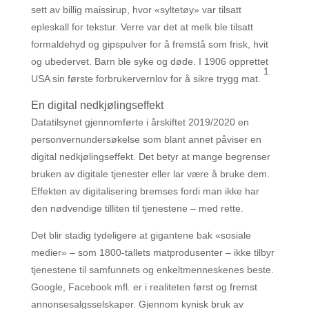
sett av billig maissirup, hvor «syltetøy» var tilsatt
epleskall for tekstur. Verre var det at melk ble tilsatt
formaldehyd og gipspulver for å fremstå som frisk, hvit
og ubedervet. Barn ble syke og døde. I 1906 opprettet
1
USA sin første forbrukervernlov for å sikre trygg mat.
En digital nedkjølingseffekt
Datatilsynet gjennomførte i årskiftet 2019/2020 en
personvernundersøkelse som blant annet påviser en
digital nedkjølingseffekt. Det betyr at mange begrenser
bruken av digitale tjenester eller lar være å bruke dem.
Effekten av digitalisering bremses fordi man ikke har
den nødvendige tilliten til tjenestene – med rette.
Det blir stadig tydeligere at gigantene bak «sosiale
medier» – som 1800-tallets matprodusenter – ikke tilbyr
tjenestene til samfunnets og enkeltmenneskenes beste.
Google, Facebook mfl. er i realiteten først og fremst
annonsesalgsselskaper. Gjennom kynisk bruk av