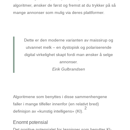
algoritmer, ønsker de først og fremst at du trykker på så
mange annonser som mulig via deres plattformer.
Dette er den moderne varianten av maissirup og
utvannet melk – en dystopisk og polariserende
digital virkelighet skapt fordi man ønsker å selge
annonser.
Eirik Gulbrandsen
Algoritmene som benyttes i disse sammenhengene
faller i mange tilfeller innenfor (en relativt bred)
2
definisjon av «kunstig intelligens» (KI).
Enormt potensial
Det positive potensialet for løsninger som benytter KI-