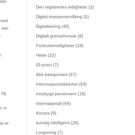
sker
Den registrertes rettigheter
(2)
Digital masseovervåking
(5)
d med
Digitalisering
(45)
 sier
e
Digitalt grenseforsvar
(8)
Forbrukerrettigheter
(18)
i
Helse
(22)
ID-tyveri
(7)
Ikke kategorisert
(47)
Informasjonssikkerhet
(63)
t og
Innebygd personvern
(18)
Internasjonalt
(64)
n vi
Korona
(9)
kunstig intelligens
(26)
pp er
Lovgivning
(7)