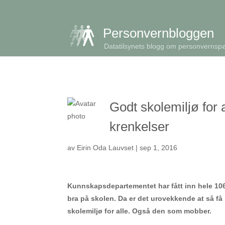
get_queried_object(); $id = $cu->ID; ?>
Personvernbloggen
Datatilsynets blogg om personvernsp
Godt skolemiljø for 
krenkelser
av
Eirin Oda Lauvset
|
sep 1, 2016
Kunnskapsdepartementet har fått inn hele 106 h
bra på skolen. Da er det urovekkende at så f
skolemiljø for alle. Også den som mobber
.