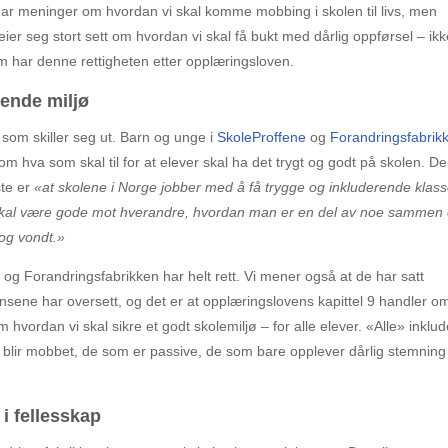
r meninger om hvordan vi skal komme mobbing i skolen til livs, men
eier seg stort sett om hvordan vi skal få bukt med dårlig oppførsel – ik
som har denne rettigheten etter opplæringsloven.
rende miljø
 som skiller seg ut. Barn og unge i
SkoleProffene
og
Forandringsfabrik
om hva som skal til for at elever skal ha det trygt og godt på skolen. De
ste er
«at skolene i Norge jobber med å få trygge og inkluderende klass
skal være gode mot hverandre, hvordan man er en del av noe sammen
 og vondt.»
 og Forandringsfabrikken har helt rett. Vi mener også at de har satt
nsene har oversett, og det er at opplæringslovens kapittel 9 handler o
rdan vi skal sikre et godt skolemiljø – for alle elever. «Alle» inklud
blir mobbet, de som er passive, de som bare opplever dårlig stemning
i fellesskap