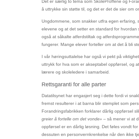
Det er særlig to tema som SkoleProffene og Forand
å uttrykke sin støtte til, og det er det de sier
Ungdommene, som snakker utfra egen erfaring, si
elevene og at det setter en standard for hvorda
også at såkalte atferdstiltak og atferdsprogrammer
fungerer. Mange elever forteller om at det å bli 
I vår høringsuttalelse har også vi pekt på viktigh
uttrykk for hva som er akseptabel oppførsel, og at
lærere og skoleledere i samarbeid.
Rettsgaranti for alle parter
Datatilsynet har engasjert seg i dette fordi vi 
fremst resulterer i at barna blir stemplet som p
Forandringsfabrikken forklarer dårlig oppførsel sl
greier å fortelle om det vonde»
– så mener vi at de
oppførsel er en dårlig løsning. Det føles vondt for
dessuten en personvernkrenkelse når den ikke tje