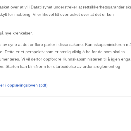
sket over at vi i Datatilsynet understreker at rettsikkerhetsgarantier sk
ylt for mobbing. Vi er likevel litt overrasket over at det er kun
gå nye krenkelser.
te av syne at det er flere parter i disse sakene. Kunnskapsministeren m
ne. Dette er et perspektiv som er særlig viktig å ha for de som skal ta
menteres. Vi vil derfor oppfordre Kunnskapsministeren til å igjen enga
len. Starten kan bli «Norm for utarbeidelse av ordensreglement og
nger i opplæringsloven (pdf)