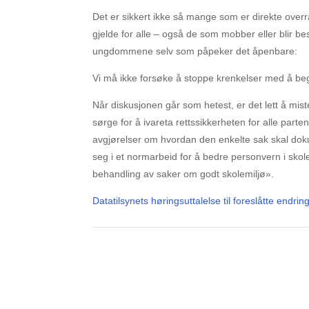
Det er sikkert ikke så mange som er direkte overra
gjelde for alle – også de som mobber eller blir besk
ungdommene selv som påpeker det åpenbare:
Vi må ikke forsøke å stoppe krenkelser med å be
Når diskusjonen går som hetest, er det lett å mis
sørge for å ivareta rettssikkerheten for alle parte
avgjørelser om hvordan den enkelte sak skal doku
seg i et normarbeid for å bedre personvern i sko
behandling av saker om godt skolemiljø».
Datatilsynets høringsuttalelse til foreslåtte endri