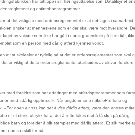
ringsfabrikken har tatt opp i sin høringsuttalelse som Datatilsynet øn
 om ordensreglement og antimobbeprogrammer.
er at det viktigste med ordensreglementet er at det lages i samarbei
n skolen ønsker at menneskene som er der skal være mot hverandre. De
 laget av voksne som ikke har gått i norsk grunnskole på flere tiår, ikk
stemplet som en person med dårlig atferd kjennes vondt.
eten av at skoleeier er tydelig på at det er ordensreglementet som skal g
 det er viktig at dette ordensreglementet utarbeides av elever, foreldre,
snakker med foreldre som har erfaringer med atferdsprogrammer som førs
ersoner med «dårlig oppførsel». Når ungdommene i SkoleProffene og
ik:
«For noen av oss kan det å vise dårlig atferd, være den eneste måte
tte er et sterkt uttrykk for at det å rette fokus mot å få slutt på dårlig
 både barn og forelder å blir stemplet med dårlig atferd. Et slik merkela
ner noe særskilt formål.