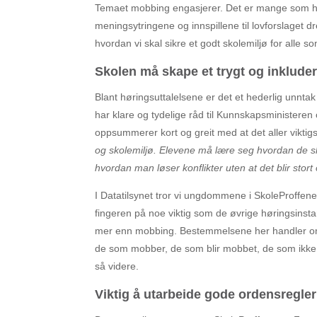
Temaet mobbing engasjerer. Det er mange som ha
meningsytringene og innspillene til lovforslaget dr
hvordan vi skal sikre et godt skolemiljø for alle 
Skolen må skape et trygt og inklude
Blant høringsuttalelsene er det et hederlig unntak
har klare og tydelige råd til Kunnskapsministeren 
oppsummerer kort og greit med at det aller viktig
og skolemiljø. Elevene må lære seg hvordan de 
hvordan man løser konflikter uten at det blir stort
I Datatilsynet tror vi ungdommene i SkoleProffene
fingeren på noe viktig som de øvrige høringsinsta
mer enn mobbing. Bestemmelsene her handler om hvo
de som mobber, de som blir mobbet, de som ikke 
så videre.
Viktig å utarbeide gode ordensregler 