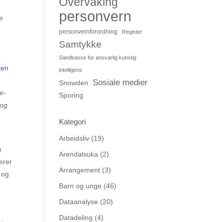
Overvåking
personvern
ke
personvernforordning
Register
Samtykke
Sandkasse for ansvarlig kunstig
ken
intelligens
Sosiale medier
Snowden
e-
Sporing
 og
Kategori
Arbeidsliv
(19)
m
Arendalsuka
(2)
erer
Arrangement
(3)
 og
Barn og unge
(46)
Dataanalyse
(20)
Datadeling
(4)