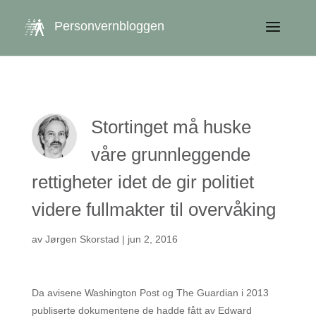
get_queried_object(); $id = $cu->ID; ?>
Personvernbloggen
Stortinget må huske
våre grunnleggende
rettigheter idet de gir politiet
videre fullmakter til overvåking
av
Jørgen Skorstad
|
jun 2, 2016
Da avisene Washington Post og The Guardian i 2013
publiserte dokumentene de hadde fått av Edward