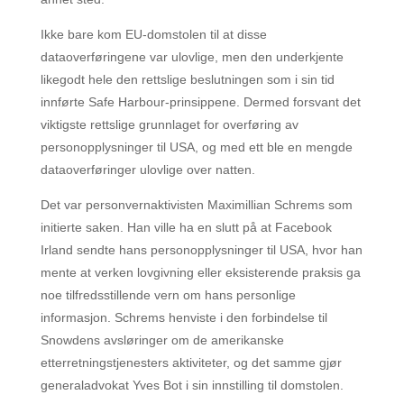
Ikke bare kom EU-domstolen til at disse
dataoverføringene var ulovlige, men den underkjente
likegodt hele den rettslige beslutningen som i sin tid
innførte Safe Harbour-prinsippene. Dermed forsvant det
viktigste rettslige grunnlaget for overføring av
personopplysninger til USA, og med ett ble en mengde
dataoverføringer ulovlige over natten.
Det var personvernaktivisten Maximillian Schrems som
initierte saken. Han ville ha en slutt på at Facebook
Irland sendte hans personopplysninger til USA, hvor han
mente at verken lovgivning eller eksisterende praksis ga
noe tilfredsstillende vern om hans personlige
informasjon. Schrems henviste i den forbindelse til
Snowdens avsløringer om de amerikanske
etterretningstjenesters aktiviteter, og det samme gjør
generaladvokat Yves Bot i sin innstilling til domstolen.