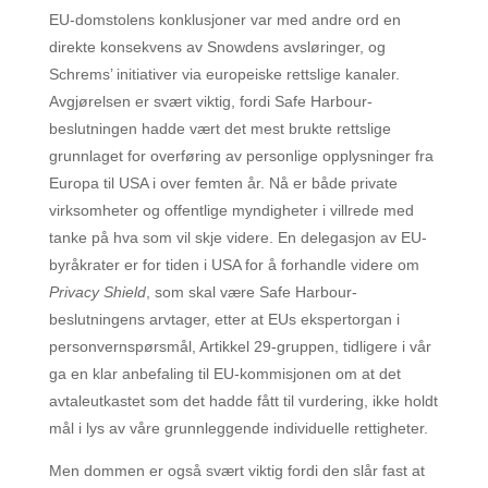
EU-domstolens konklusjoner var med andre ord en
direkte konsekvens av Snowdens avsløringer, og
Schrems’ initiativer via europeiske rettslige kanaler.
Avgjørelsen er svært viktig, fordi Safe Harbour-
beslutningen hadde vært det mest brukte rettslige
grunnlaget for overføring av personlige opplysninger fra
Europa til USA i over femten år. Nå er både private
virksomheter og offentlige myndigheter i villrede med
tanke på hva som vil skje videre. En delegasjon av EU-
byråkrater er for tiden i USA for å forhandle videre om
Privacy Shield
, som skal være Safe Harbour-
beslutningens arvtager, etter at EUs ekspertorgan i
personvernspørsmål, Artikkel 29-gruppen, tidligere i vår
ga en klar anbefaling til EU-kommisjonen om at det
avtaleutkastet som det hadde fått til vurdering, ikke holdt
mål i lys av våre grunnleggende individuelle rettigheter.
Men dommen er også svært viktig fordi den slår fast at