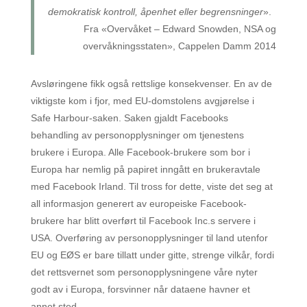
demokratisk kontroll, åpenhet eller begrensninger
».
Fra «Overvåket – Edward Snowden, NSA og
overvåkningsstaten», Cappelen Damm 2014
Avsløringene fikk også rettslige konsekvenser. En av de
viktigste kom i fjor, med EU-domstolens avgjørelse i
Safe Harbour-saken. Saken gjaldt Facebooks
behandling av personopplysninger om tjenestens
brukere i Europa. Alle Facebook-brukere som bor i
Europa har nemlig på papiret inngått en brukeravtale
med Facebook Irland. Til tross for dette, viste det seg at
all informasjon generert av europeiske Facebook-
brukere har blitt overført til Facebook Inc.s servere i
USA. Overføring av personopplysninger til land utenfor
EU og EØS er bare tillatt under gitte, strenge vilkår, fordi
det rettsvernet som personopplysningene våre nyter
godt av i Europa, forsvinner når dataene havner et
annet sted.