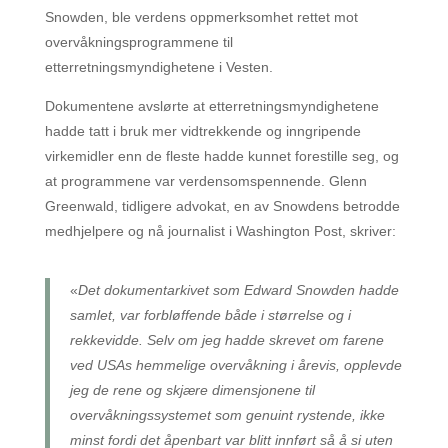
Snowden, ble verdens oppmerksomhet rettet mot
overvåkningsprogrammene til
etterretningsmyndighetene i Vesten.
Dokumentene avslørte at etterretningsmyndighetene
hadde tatt i bruk mer vidtrekkende og inngripende
virkemidler enn de fleste hadde kunnet forestille seg, og
at programmene var verdensomspennende. Glenn
Greenwald, tidligere advokat, en av Snowdens betrodde
medhjelpere og nå journalist i Washington Post, skriver:
«
Det dokumentarkivet som Edward Snowden hadde
samlet, var forbløffende både i størrelse og i
rekkevidde. Selv om jeg hadde skrevet om farene
ved USAs hemmelige overvåkning i årevis, opplevde
jeg de rene og skjære dimensjonene til
overvåkningssystemet som genuint rystende, ikke
minst fordi det åpenbart var blitt innført så å si uten