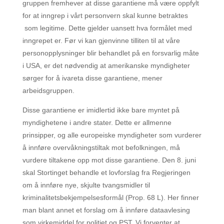
gruppen fremhever at disse garantiene må være oppfylt
for at inngrep i vårt personvern skal kunne betraktes
som legitime. Dette gjelder uansett hva formålet med
inngrepet er. Før vi kan gjenvinne tilliten til at våre
personopplysninger blir behandlet på en forsvarlig måte
i USA, er det nødvendig at amerikanske myndigheter
sørger for å ivareta disse garantiene, mener
arbeidsgruppen.
Disse garantiene er imidlertid ikke bare myntet på
myndighetene i andre stater. Dette er allmenne
prinsipper, og alle europeiske myndigheter som vurderer
å innføre overvåkningstiltak mot befolkningen, må
vurdere tiltakene opp mot disse garantiene. Den 8. juni
skal Stortinget behandle et lovforslag fra Regjeringen
om å innføre nye, skjulte tvangsmidler til
kriminalitetsbekjempelsesformål (Prop. 68 L). Her finner
man blant annet et forslag om å innføre dataavlesing
som virkemiddel for politiet og PST. Vi forventer at