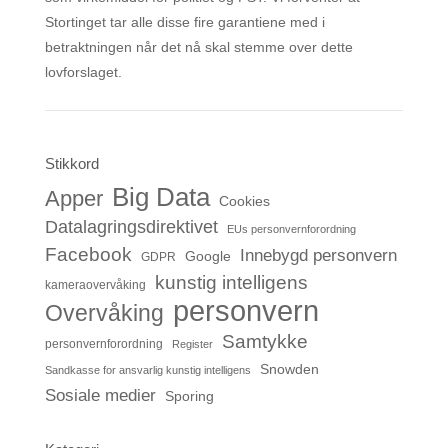
Stortinget tar alle disse fire garantiene med i
betraktningen når det nå skal stemme over dette
lovforslaget.
Stikkord
Big Data
Apper
Cookies
Datalagringsdirektivet
EUs personvernforordning
Facebook
Innebygd personvern
Google
GDPR
kunstig intelligens
kameraovervåking
personvern
Overvåking
Samtykke
personvernforordning
Register
Snowden
Sandkasse for ansvarlig kunstig intelligens
Sosiale medier
Sporing