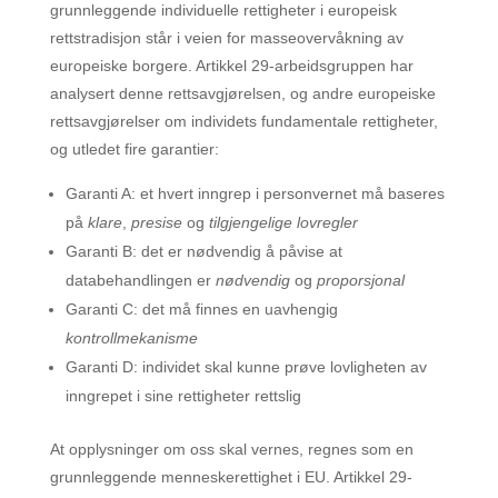
grunnleggende individuelle rettigheter i europeisk
rettstradisjon står i veien for masseovervåkning av
europeiske borgere. Artikkel 29-arbeidsgruppen har
analysert denne rettsavgjørelsen, og andre europeiske
rettsavgjørelser om individets fundamentale rettigheter,
og utledet fire garantier:
Garanti A: et hvert inngrep i personvernet må baseres
på
klare
,
presise
og
tilgjengelige lovregler
Garanti B: det er nødvendig å påvise at
databehandlingen er
nødvendig
og
proporsjonal
Garanti C: det må finnes en uavhengig
kontrollmekanisme
Garanti D: individet skal kunne prøve lovligheten av
inngrepet i sine rettigheter rettslig
At opplysninger om oss skal vernes, regnes som en
grunnleggende menneskerettighet i EU. Artikkel 29-