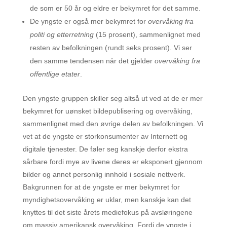
de som er 50 år og eldre er bekymret for det samme.
De yngste er også mer bekymret for
overvåking fra
politi og etterretning
(15 prosent), sammenlignet med
resten av befolkningen (rundt seks prosent). Vi ser
den samme tendensen når det gjelder
overvåking fra
offentlige etater
.
Den yngste gruppen skiller seg altså ut ved at de er mer
bekymret for uønsket bildepublisering og overvåking,
sammenlignet med den øvrige delen av befolkningen. Vi
vet at de yngste er storkonsumenter av Internett og
digitale tjenester. De føler seg kanskje derfor ekstra
sårbare fordi mye av livene deres er eksponert gjennom
bilder og annet personlig innhold i sosiale nettverk.
Bakgrunnen for at de yngste er mer bekymret for
myndighetsovervåking er uklar, men kanskje kan det
knyttes til det siste årets mediefokus på avsløringene
om massiv amerikansk overvåking. Fordi de yngste i