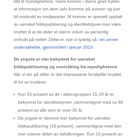
tillit til myndighetene, mens kvinner i større grad frykter
at informasjon om dem selv kommer på avveier og kan
bli misbrukt av tredjeparter. At kvinner er spesielt opptatt
av uønsket bildepublisering og identitetstyveri kan være
knyttet til at de deler et større volum av personlig
innhold på nettet. Dette er noe vi tydelig så i
en annen
undersøkelse, gjennomført i januar 2013
.
De yngste er mer bekymret for uønsket
bildepublisering og overvåking fra myndighetene
Når vi ser på alder er det interessante forskjeller knyttet
til tre av truslene:
Kun 55 prosent av de i aldersgruppen 15-29 år er
bekymret for
identitetstyveri
, sammenlignet med ca 80
prosent av alle som er over 30 år.
De yngste er derimot mer bekymret for
uønsket
bildepublisering
(18 prosent), sammenlignet med den
mer voksne delen av befolkningen. Kun 10 prosent av