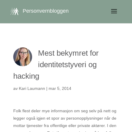
get_queried_object(); $id = $cu->ID; ?>
Personvernbloggen
Mest bekymret for
identitetstyveri og
hacking
av
Kari Laumann
|
mar 5, 2014
Folk flest deler mye informasjon om seg selv på nett og
legger også igjen et spor av personopplysninger når de
mottar tjenester fra offentlige eller private aktører. I den