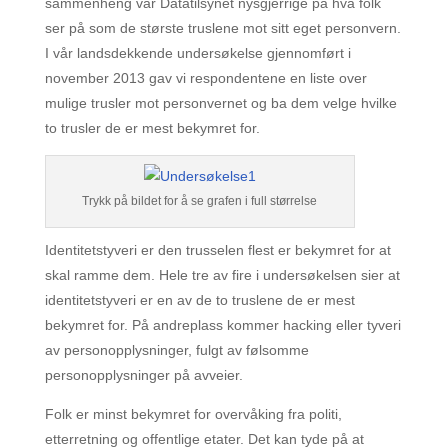
sammenheng var Datatilsynet nysgjerrige på hva folk
ser på som de største truslene mot sitt eget personvern.
I vår landsdekkende undersøkelse gjennomført i
november 2013 gav vi respondentene en liste over
mulige trusler mot personvernet og ba dem velge hvilke
to trusler de er mest bekymret for.
Trykk på bildet for å se grafen i full størrelse
Identitetstyveri er den trusselen flest er bekymret for at
skal ramme dem. Hele tre av fire i undersøkelsen sier at
identitetstyveri er en av de to truslene de er mest
bekymret for. På andreplass kommer hacking eller tyveri
av personopplysninger, fulgt av følsomme
personopplysninger på avveier.
Folk er minst bekymret for overvåking fra politi,
etterretning og offentlige etater. Det kan tyde på at